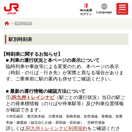
Web会員
Language
ログイン
駅別時刻表
駅別時刻表
【時刻表に関するお知らせ】
■ 列車の運行状況と本ページの表示について
臨時列車や事故等による変更のため、本ページの表示
（時刻・のりば・行き先）が実際と異なる場合がありま
す。ご乗車前に駅の案内も併せてご確認ください。
■ 最新の運行情報の確認方法について
①
JR九州トレインナビ
（駅ごとの運行状況）当日の駅ご
との発車標情報（のりばや停車駅等）及び列車位置情報
が確認できます。
※対応線区：鹿児島本線、日豊本線、長崎本線、佐世保線、香椎線、筑豊
本線・篠栗線（福北ゆたか線・原田線・若松線）、宮崎空港線
詳しくは
JR九州トレインナビ利用規約
をご確認くださ