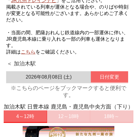
「
JR九州トレインナビ
」をご活用ください。
掲載されている列車が運休となる場合や、のりばや時刻
が変更となる可能性がございます。あらかじめご了承く
ださい。
・当面の間、肥薩おれんじ鉄道線内の一部運休に伴い、
JR鹿児島本線に乗り入れる一部の列車も運休となりま
す。
詳細は
こちら
をご確認ください。
＜ 加治木駅
2026年08月08日 (土)
日付変更
※こちらのページをブックマークすると便利で
す。
加治木駅 日豊本線 鹿児島・鹿児島中央方面（下り）
4～12時
12～18時
18時～