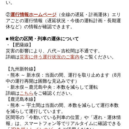
い。
②
運行情報ホームページ
（全線の遅延・計画運休）エリ
アごとの運行情報（遅延状況・今後の運転計画・長期運
休など）の情報が確認できます。
■ 特定の区間・列車の運休について
・【肥薩線】
災害の影響により、八代～吉松間は不通です。
詳細は
災害に伴う運行状況のご案内
をご覧ください。
【九州新幹線】
・熊本 ～ 新水俣：当面の間、運行を取り止めます（8月
中の運行再開は困難な見込みです）
・新水俣～鹿児島中央：本数を減らして運転
詳細は
こちら
をご確認ください。
【鹿児島本線】
・熊本 ～ 宇土間は当面の間、本数を減らして運行本数
を減らして運行しています。
区間等の「今動いている列車の位置」や「遅れ・運休情
報」は、スマートフォン等でリアルタイムに確認できる