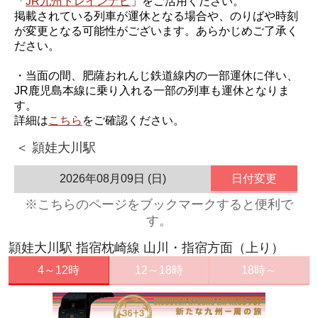
「
JR九州トレインナビ
」をご活用ください。
掲載されている列車が運休となる場合や、のりばや時刻
が変更となる可能性がございます。あらかじめご了承く
ださい。
・当面の間、肥薩おれんじ鉄道線内の一部運休に伴い、
JR鹿児島本線に乗り入れる一部の列車も運休となりま
す。
詳細は
こちら
をご確認ください。
＜ 頴娃大川駅
2026年08月09日 (日)
日付変更
※こちらのページをブックマークすると便利で
す。
頴娃大川駅 指宿枕崎線 山川・指宿方面（上り）
4～12時
12～18時
18時～