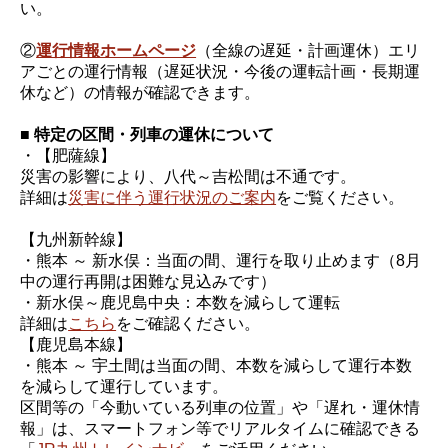
い。
②
運行情報ホームページ
（全線の遅延・計画運休）エリ
アごとの運行情報（遅延状況・今後の運転計画・長期運
休など）の情報が確認できます。
■ 特定の区間・列車の運休について
・【肥薩線】
災害の影響により、八代～吉松間は不通です。
詳細は
災害に伴う運行状況のご案内
をご覧ください。
【九州新幹線】
・熊本 ～ 新水俣：当面の間、運行を取り止めます（8月
中の運行再開は困難な見込みです）
・新水俣～鹿児島中央：本数を減らして運転
詳細は
こちら
をご確認ください。
【鹿児島本線】
・熊本 ～ 宇土間は当面の間、本数を減らして運行本数
を減らして運行しています。
区間等の「今動いている列車の位置」や「遅れ・運休情
報」は、スマートフォン等でリアルタイムに確認できる