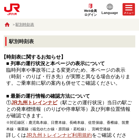
Web会員
Language
ログイン
駅別時刻表
駅別時刻表
【時刻表に関するお知らせ】
■ 列車の運行状況と本ページの表示について
臨時列車や事故等による変更のため、本ページの表示
（時刻・のりば・行き先）が実際と異なる場合がありま
す。ご乗車前に駅の案内も併せてご確認ください。
■ 最新の運行情報の確認方法について
①
JR九州トレインナビ
（駅ごとの運行状況）当日の駅ご
との発車標情報（のりばや停車駅等）及び列車位置情報
が確認できます。
※対応線区：鹿児島本線、日豊本線、長崎本線、佐世保線、香椎線、筑豊
本線・篠栗線（福北ゆたか線・原田線・若松線）、宮崎空港線
詳しくは
JR九州トレインナビ利用規約
をご確認くださ