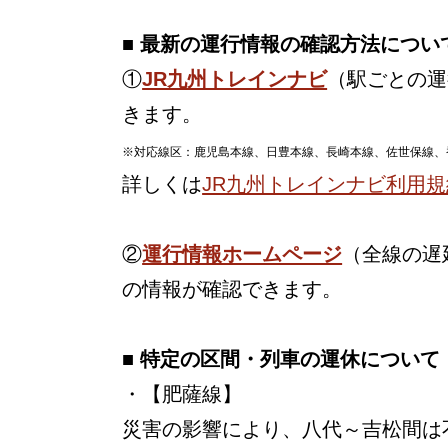
■ 最新の運行情報の確認方法につい
①
JR九州トレインナビ
（駅ごとの運
きます。
※対応線区：鹿児島本線、日豊本線、長崎本線、佐世保線、
詳しくは
JR九州トレインナビ利用規
②
運行情報ホームページ
（全線の遅
の情報が確認できます。
■ 特定の区間・列車の運休について
・【肥薩線】
災害の影響により、八代～吉松間は