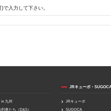
可)で入力して下さい。
JRキューポ・SUGOC
in 九州
JRキューポ
の列車たち（D&S）
SUGOCA