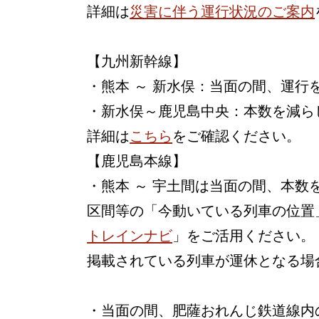
詳細は
災害に伴う運行状況のご案内
【九州新幹線】
・熊本 ～ 新水俣：当面の間、運行
・新水俣～鹿児島中央：本数を減ら
詳細は
こちら
をご確認ください。
【鹿児島本線】
・熊本 ～ 宇土間は当面の間、本
区間等の「今動いている列車の位置
トレインナビ
」をご活用ください。
掲載されている列車が運休となる場
・当面の間、肥薩おれんじ鉄道線内