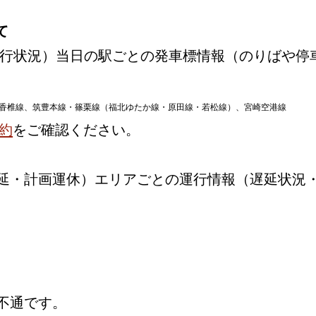
て
行状況）当日の駅ごとの発車標情報（のりばや停
香椎線、筑豊本線・篠栗線（福北ゆたか線・原田線・若松線）、宮崎空港線
約
をご確認ください。
延・計画運休）エリアごとの運行情報（遅延状況
不通です。