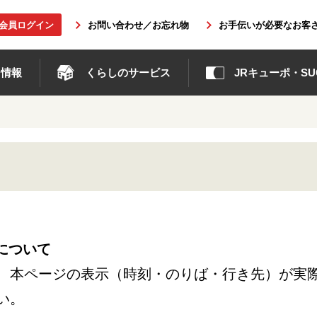
b会員ログイン
お問い合わせ／お忘れ物
お手伝いが必要なお客
ト情報
くらしのサービス
JRキューポ・SUG
について
、本ページの表示（時刻・のりば・行き先）が実
い。