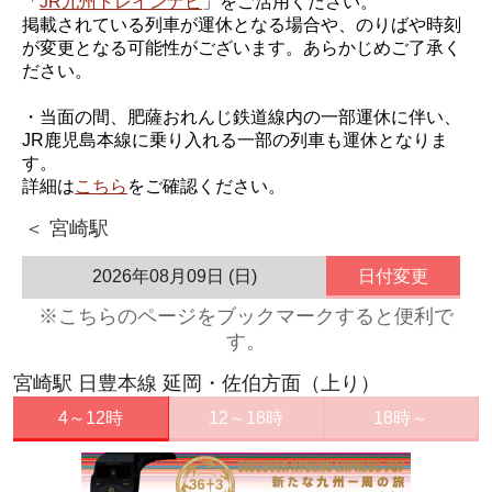
「
JR九州トレインナビ
」をご活用ください。
掲載されている列車が運休となる場合や、のりばや時刻
が変更となる可能性がございます。あらかじめご了承く
ださい。
・当面の間、肥薩おれんじ鉄道線内の一部運休に伴い、
JR鹿児島本線に乗り入れる一部の列車も運休となりま
す。
詳細は
こちら
をご確認ください。
＜ 宮崎駅
2026年08月09日 (日)
日付変更
※こちらのページをブックマークすると便利で
す。
宮崎駅 日豊本線 延岡・佐伯方面（上り）
4～12時
12～18時
18時～