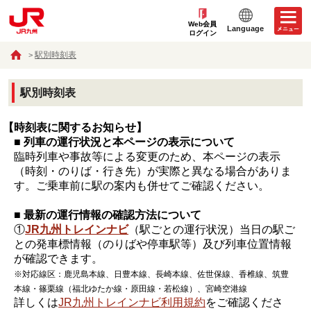
Web会員
Language
ログイン
駅別時刻表
駅別時刻表
【時刻表に関するお知らせ】
■ 列車の運行状況と本ページの表示について
臨時列車や事故等による変更のため、本ページの表示
（時刻・のりば・行き先）が実際と異なる場合がありま
す。ご乗車前に駅の案内も併せてご確認ください。
■ 最新の運行情報の確認方法について
①
JR九州トレインナビ
（駅ごとの運行状況）当日の駅ご
との発車標情報（のりばや停車駅等）及び列車位置情報
が確認できます。
※対応線区：鹿児島本線、日豊本線、長崎本線、佐世保線、香椎線、筑豊
本線・篠栗線（福北ゆたか線・原田線・若松線）、宮崎空港線
詳しくは
JR九州トレインナビ利用規約
をご確認くださ