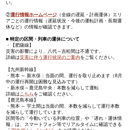
い。
②
運行情報ホームページ
（全線の遅延・計画運休）エリ
アごとの運行情報（遅延状況・今後の運転計画・長期運
休など）の情報が確認できます。
■ 特定の区間・列車の運休について
・【肥薩線】
災害の影響により、八代～吉松間は不通です。
詳細は
災害に伴う運行状況のご案内
をご覧ください。
【九州新幹線】
・熊本 ～ 新水俣：当面の間、運行を取り止めます（8月
中の運行再開は困難な見込みです）
・新水俣～鹿児島中央：本数を減らして運転
詳細は
こちら
をご確認ください。
【鹿児島本線】
・熊本 ～ 宇土間は当面の間、本数を減らして運行本数
を減らして運行しています。
区間等の「今動いている列車の位置」や「遅れ・運休情
報」は、スマートフォン等でリアルタイムに確認できる