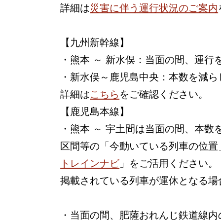
詳細は
災害に伴う運行状況のご案内
【九州新幹線】
・熊本 ～ 新水俣：当面の間、運行
・新水俣～鹿児島中央：本数を減ら
詳細は
こちら
をご確認ください。
【鹿児島本線】
・熊本 ～ 宇土間は当面の間、本
区間等の「今動いている列車の位置
トレインナビ
」をご活用ください。
掲載されている列車が運休となる場
・当面の間、肥薩おれんじ鉄道線内