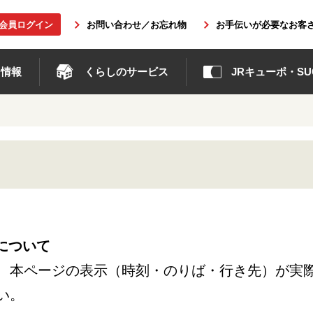
b会員ログイン
お問い合わせ／お忘れ物
お手伝いが必要なお客
ト情報
くらしのサービス
JRキューポ・SUG
について
、本ページの表示（時刻・のりば・行き先）が実
い。