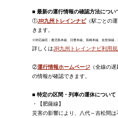
■ 最新の運行情報の確認方法につい
①
JR九州トレインナビ
（駅ごとの運
きます。
※対応線区：鹿児島本線、日豊本線、長崎本線、佐世保線、
詳しくは
JR九州トレインナビ利用規
②
運行情報ホームページ
（全線の遅
の情報が確認できます。
■ 特定の区間・列車の運休について
・【肥薩線】
災害の影響により、八代～吉松間は