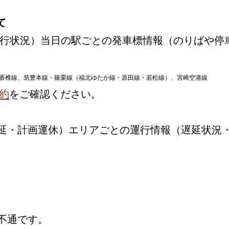
て
行状況）当日の駅ごとの発車標情報（のりばや停
香椎線、筑豊本線・篠栗線（福北ゆたか線・原田線・若松線）、宮崎空港線
約
をご確認ください。
延・計画運休）エリアごとの運行情報（遅延状況
不通です。