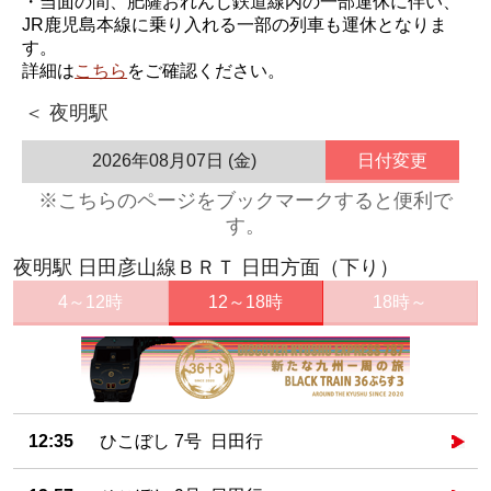
・当面の間、肥薩おれんじ鉄道線内の一部運休に伴い、
JR鹿児島本線に乗り入れる一部の列車も運休となりま
す。
詳細は
こちら
をご確認ください。
＜ 夜明駅
2026年08月07日 (金)
日付変更
※こちらのページをブックマークすると便利で
す。
夜明駅 日田彦山線ＢＲＴ 日田方面（下り）
4～12時
12～18時
18時～
12:35
ひこぼし 7号 日田行