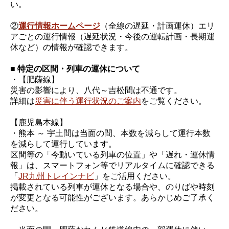
い。
②
運行情報ホームページ
（全線の遅延・計画運休）エリ
アごとの運行情報（遅延状況・今後の運転計画・長期運
休など）の情報が確認できます。
■ 特定の区間・列車の運休について
・【肥薩線】
災害の影響により、八代～吉松間は不通です。
詳細は
災害に伴う運行状況のご案内
をご覧ください。
【鹿児島本線】
・熊本 ～ 宇土間は当面の間、本数を減らして運行本数
を減らして運行しています。
区間等の「今動いている列車の位置」や「遅れ・運休情
報」は、スマートフォン等でリアルタイムに確認できる
「
JR九州トレインナビ
」をご活用ください。
掲載されている列車が運休となる場合や、のりばや時刻
が変更となる可能性がございます。あらかじめご了承く
ださい。