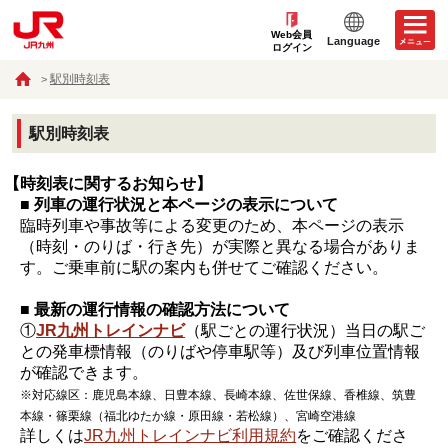
Web会員
Language
ログイン
駅別時刻表
駅別時刻表
【時刻表に関するお知らせ】
■ 列車の運行状況と本ページの表示について
臨時列車や事故等による変更のため、本ページの表示
（時刻・のりば・行き先）が実際と異なる場合がありま
す。ご乗車前に駅の案内も併せてご確認ください。
■ 最新の運行情報の確認方法について
①
JR九州トレインナビ
（駅ごとの運行状況）当日の駅ご
との発車標情報（のりばや停車駅等）及び列車位置情報
が確認できます。
※対応線区：鹿児島本線、日豊本線、長崎本線、佐世保線、香椎線、筑豊
本線・篠栗線（福北ゆたか線・原田線・若松線）、宮崎空港線
詳しくは
JR九州トレインナビ利用規約
をご確認くださ