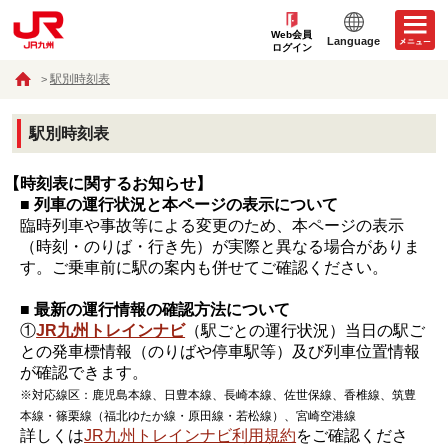
Web会員
Language
ログイン
駅別時刻表
駅別時刻表
【時刻表に関するお知らせ】
■ 列車の運行状況と本ページの表示について
臨時列車や事故等による変更のため、本ページの表示
（時刻・のりば・行き先）が実際と異なる場合がありま
す。ご乗車前に駅の案内も併せてご確認ください。
■ 最新の運行情報の確認方法について
①
JR九州トレインナビ
（駅ごとの運行状況）当日の駅ご
との発車標情報（のりばや停車駅等）及び列車位置情報
が確認できます。
※対応線区：鹿児島本線、日豊本線、長崎本線、佐世保線、香椎線、筑豊
本線・篠栗線（福北ゆたか線・原田線・若松線）、宮崎空港線
詳しくは
JR九州トレインナビ利用規約
をご確認くださ