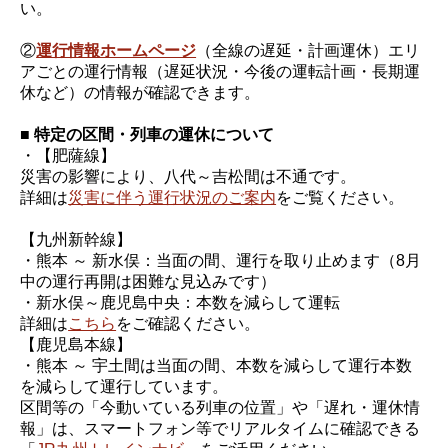
い。
②
運行情報ホームページ
（全線の遅延・計画運休）エリ
アごとの運行情報（遅延状況・今後の運転計画・長期運
休など）の情報が確認できます。
■ 特定の区間・列車の運休について
・【肥薩線】
災害の影響により、八代～吉松間は不通です。
詳細は
災害に伴う運行状況のご案内
をご覧ください。
【九州新幹線】
・熊本 ～ 新水俣：当面の間、運行を取り止めます（8月
中の運行再開は困難な見込みです）
・新水俣～鹿児島中央：本数を減らして運転
詳細は
こちら
をご確認ください。
【鹿児島本線】
・熊本 ～ 宇土間は当面の間、本数を減らして運行本数
を減らして運行しています。
区間等の「今動いている列車の位置」や「遅れ・運休情
報」は、スマートフォン等でリアルタイムに確認できる