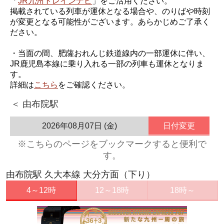
「
JR九州トレインナビ
」をご活用ください。
掲載されている列車が運休となる場合や、のりばや時刻
が変更となる可能性がございます。あらかじめご了承く
ださい。
・当面の間、肥薩おれんじ鉄道線内の一部運休に伴い、
JR鹿児島本線に乗り入れる一部の列車も運休となりま
す。
詳細は
こちら
をご確認ください。
＜ 由布院駅
2026年08月07日 (金)
日付変更
※こちらのページをブックマークすると便利で
す。
由布院駅 久大本線 大分方面（下り）
4～12時
12～18時
18時～