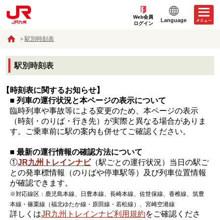
Web会員
Language
ログイン
駅別時刻表
駅別時刻表
【時刻表に関するお知らせ】
■ 列車の運行状況と本ページの表示について
臨時列車や事故等による変更のため、本ページの表示
（時刻・のりば・行き先）が実際と異なる場合がありま
す。ご乗車前に駅の案内も併せてご確認ください。
■ 最新の運行情報の確認方法について
①
JR九州トレインナビ
（駅ごとの運行状況）当日の駅ご
との発車標情報（のりばや停車駅等）及び列車位置情報
が確認できます。
※対応線区：鹿児島本線、日豊本線、長崎本線、佐世保線、香椎線、筑豊
本線・篠栗線（福北ゆたか線・原田線・若松線）、宮崎空港線
詳しくは
JR九州トレインナビ利用規約
をご確認くださ