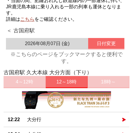
・当面の間、肥薩おれんじ鉄道線内の一部運休に伴い、
JR鹿児島本線に乗り入れる一部の列車も運休となりま
す。
詳細は
こちら
をご確認ください。
＜ 古国府駅
2026年08月07日 (金)
日付変更
※こちらのページをブックマークすると便利で
す。
古国府駅 久大本線 大分方面（下り）
4～12時
12～18時
18時～
12:22
大分行