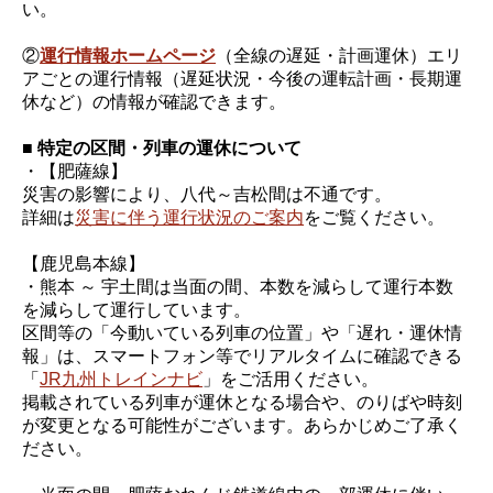
い。
②
運行情報ホームページ
（全線の遅延・計画運休）エリ
アごとの運行情報（遅延状況・今後の運転計画・長期運
休など）の情報が確認できます。
■ 特定の区間・列車の運休について
・【肥薩線】
災害の影響により、八代～吉松間は不通です。
詳細は
災害に伴う運行状況のご案内
をご覧ください。
【鹿児島本線】
・熊本 ～ 宇土間は当面の間、本数を減らして運行本数
を減らして運行しています。
区間等の「今動いている列車の位置」や「遅れ・運休情
報」は、スマートフォン等でリアルタイムに確認できる
「
JR九州トレインナビ
」をご活用ください。
掲載されている列車が運休となる場合や、のりばや時刻
が変更となる可能性がございます。あらかじめご了承く
ださい。