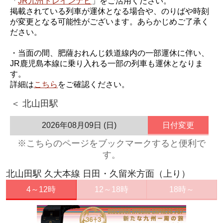
「
JR九州トレインナビ
」をご活用ください。
掲載されている列車が運休となる場合や、のりばや時刻
が変更となる可能性がございます。あらかじめご了承く
ださい。
・当面の間、肥薩おれんじ鉄道線内の一部運休に伴い、
JR鹿児島本線に乗り入れる一部の列車も運休となりま
す。
詳細は
こちら
をご確認ください。
＜ 北山田駅
2026年08月09日 (日)
日付変更
※こちらのページをブックマークすると便利で
す。
北山田駅 久大本線 日田・久留米方面（上り）
4～12時
12～18時
18時～