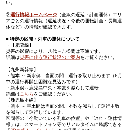
い。
②
運行情報ホームページ
（全線の遅延・計画運休）エリ
アごとの運行情報（遅延状況・今後の運転計画・長期運
休など）の情報が確認できます。
■ 特定の区間・列車の運休について
・【肥薩線】
災害の影響により、八代～吉松間は不通です。
詳細は
災害に伴う運行状況のご案内
をご覧ください。
【九州新幹線】
・熊本 ～ 新水俣：当面の間、運行を取り止めます（8月
中の運行再開は困難な見込みです）
・新水俣～鹿児島中央：本数を減らして運転
詳細は
こちら
をご確認ください。
【鹿児島本線】
・熊本 ～ 宇土間は当面の間、本数を減らして運行本数
を減らして運行しています。
区間等の「今動いている列車の位置」や「遅れ・運休情
報」は、スマートフォン等でリアルタイムに確認できる