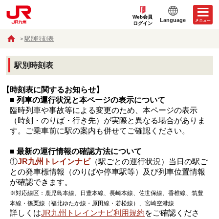
Web会員
Language
ログイン
駅別時刻表
駅別時刻表
【時刻表に関するお知らせ】
■ 列車の運行状況と本ページの表示について
臨時列車や事故等による変更のため、本ページの表示
（時刻・のりば・行き先）が実際と異なる場合がありま
す。ご乗車前に駅の案内も併せてご確認ください。
■ 最新の運行情報の確認方法について
①
JR九州トレインナビ
（駅ごとの運行状況）当日の駅ご
との発車標情報（のりばや停車駅等）及び列車位置情報
が確認できます。
※対応線区：鹿児島本線、日豊本線、長崎本線、佐世保線、香椎線、筑豊
本線・篠栗線（福北ゆたか線・原田線・若松線）、宮崎空港線
詳しくは
JR九州トレインナビ利用規約
をご確認くださ