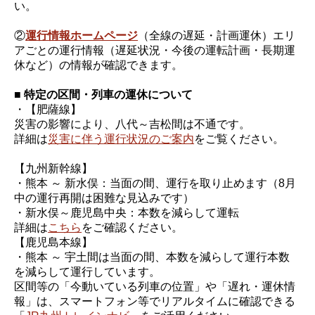
い。
②
運行情報ホームページ
（全線の遅延・計画運休）エリ
アごとの運行情報（遅延状況・今後の運転計画・長期運
休など）の情報が確認できます。
■ 特定の区間・列車の運休について
・【肥薩線】
災害の影響により、八代～吉松間は不通です。
詳細は
災害に伴う運行状況のご案内
をご覧ください。
【九州新幹線】
・熊本 ～ 新水俣：当面の間、運行を取り止めます（8月
中の運行再開は困難な見込みです）
・新水俣～鹿児島中央：本数を減らして運転
詳細は
こちら
をご確認ください。
【鹿児島本線】
・熊本 ～ 宇土間は当面の間、本数を減らして運行本数
を減らして運行しています。
区間等の「今動いている列車の位置」や「遅れ・運休情
報」は、スマートフォン等でリアルタイムに確認できる