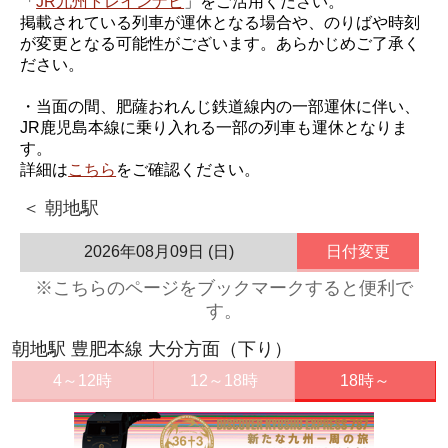
「
JR九州トレインナビ
」をご活用ください。
掲載されている列車が運休となる場合や、のりばや時刻
が変更となる可能性がございます。あらかじめご了承く
ださい。
・当面の間、肥薩おれんじ鉄道線内の一部運休に伴い、
JR鹿児島本線に乗り入れる一部の列車も運休となりま
す。
詳細は
こちら
をご確認ください。
＜ 朝地駅
2026年08月09日 (日)
日付変更
※こちらのページをブックマークすると便利で
す。
朝地駅 豊肥本線 大分方面（下り）
4～12時
12～18時
18時～