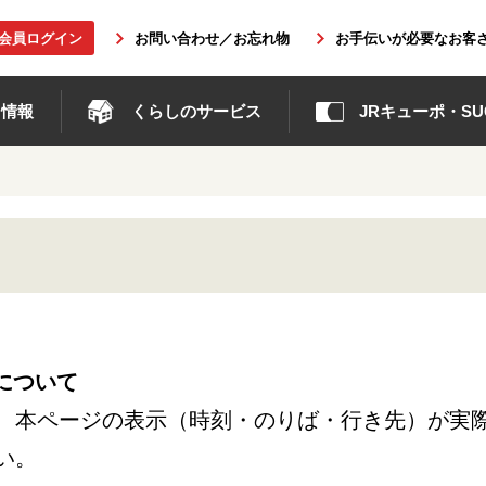
b会員ログイン
お問い合わせ／お忘れ物
お手伝いが必要なお客
ト情報
くらしのサービス
JRキューポ・SUG
について
、本ページの表示（時刻・のりば・行き先）が実
い。