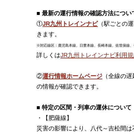
■ 最新の運行情報の確認方法につい
①
JR九州トレインナビ
（駅ごとの運
きます。
※対応線区：鹿児島本線、日豊本線、長崎本線、佐世保線、
詳しくは
JR九州トレインナビ利用規
②
運行情報ホームページ
（全線の遅
の情報が確認できます。
■ 特定の区間・列車の運休について
・【肥薩線】
災害の影響により、八代～吉松間は