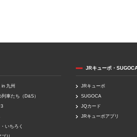
JRキューポ・SUGOC
in 九州
JRキューポ
の列車たち（D&S）
SUGOCA
3
JQカード
車
JRキューポアプリ
ち・いちろく
アプリ