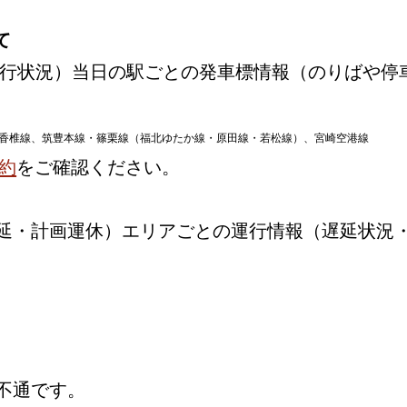
て
行状況）当日の駅ごとの発車標情報（のりばや停
香椎線、筑豊本線・篠栗線（福北ゆたか線・原田線・若松線）、宮崎空港線
約
をご確認ください。
延・計画運休）エリアごとの運行情報（遅延状況
不通です。