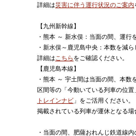
詳細は
災害に伴う運行状況のご案内
【九州新幹線】
・熊本 ～ 新水俣：当面の間、運行
・新水俣～鹿児島中央：本数を減ら
詳細は
こちら
をご確認ください。
【鹿児島本線】
・熊本 ～ 宇土間は当面の間、本
区間等の「今動いている列車の位置
トレインナビ
」をご活用ください。
掲載されている列車が運休となる場
・当面の間、肥薩おれんじ鉄道線内