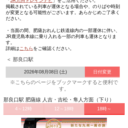
「
JR九州トレインナビ
」をご活用ください。
掲載されている列車が運休となる場合や、のりばや時刻
が変更となる可能性がございます。あらかじめご了承く
ださい。
・当面の間、肥薩おれんじ鉄道線内の一部運休に伴い、
JR鹿児島本線に乗り入れる一部の列車も運休となりま
す。
詳細は
こちら
をご確認ください。
＜ 那良口駅
2026年08月08日 (土)
日付変更
※こちらのページをブックマークすると便利で
す。
那良口駅 肥薩線 人吉・吉松・隼人方面（下り）
4～12時
12～18時
18時～