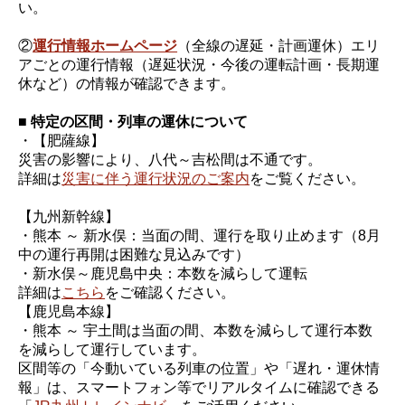
い。
②
運行情報ホームページ
（全線の遅延・計画運休）エリ
アごとの運行情報（遅延状況・今後の運転計画・長期運
休など）の情報が確認できます。
■ 特定の区間・列車の運休について
・【肥薩線】
災害の影響により、八代～吉松間は不通です。
詳細は
災害に伴う運行状況のご案内
をご覧ください。
【九州新幹線】
・熊本 ～ 新水俣：当面の間、運行を取り止めます（8月
中の運行再開は困難な見込みです）
・新水俣～鹿児島中央：本数を減らして運転
詳細は
こちら
をご確認ください。
【鹿児島本線】
・熊本 ～ 宇土間は当面の間、本数を減らして運行本数
を減らして運行しています。
区間等の「今動いている列車の位置」や「遅れ・運休情
報」は、スマートフォン等でリアルタイムに確認できる