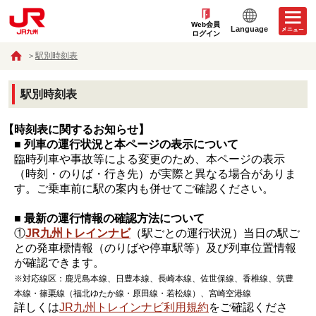
Web会員
Language
ログイン
駅別時刻表
駅別時刻表
【時刻表に関するお知らせ】
■ 列車の運行状況と本ページの表示について
臨時列車や事故等による変更のため、本ページの表示
（時刻・のりば・行き先）が実際と異なる場合がありま
す。ご乗車前に駅の案内も併せてご確認ください。
■ 最新の運行情報の確認方法について
①
JR九州トレインナビ
（駅ごとの運行状況）当日の駅ご
との発車標情報（のりばや停車駅等）及び列車位置情報
が確認できます。
※対応線区：鹿児島本線、日豊本線、長崎本線、佐世保線、香椎線、筑豊
本線・篠栗線（福北ゆたか線・原田線・若松線）、宮崎空港線
詳しくは
JR九州トレインナビ利用規約
をご確認くださ