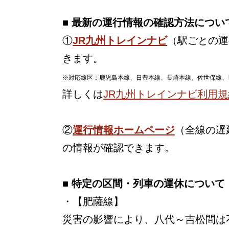
■ 最新の運行情報の確認方法につい
①
JR九州トレインナビ
（駅ごとの運
きます。
※対応線区：鹿児島本線、日豊本線、長崎本線、佐世保線、
詳しくは
JR九州トレインナビ利用規
②
運行情報ホームページ
（全線の遅
の情報が確認できます。
■ 特定の区間・列車の運休について
・【肥薩線】
災害の影響により、八代～吉松間は