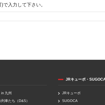
可)で入力して下さい。
JRキューポ・SUGOC
in 九州
JRキューポ
の列車たち（D&S）
SUGOCA