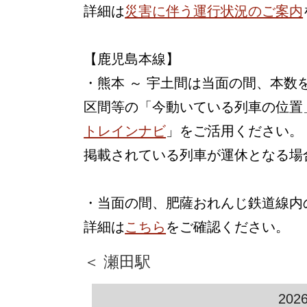
詳細は
災害に伴う運行状況のご案内
【鹿児島本線】
・熊本 ～ 宇土間は当面の間、本
区間等の「今動いている列車の位置
トレインナビ
」をご活用ください。
掲載されている列車が運休となる場
・当面の間、肥薩おれんじ鉄道線内
詳細は
こちら
をご確認ください。
＜ 瀬田駅
202