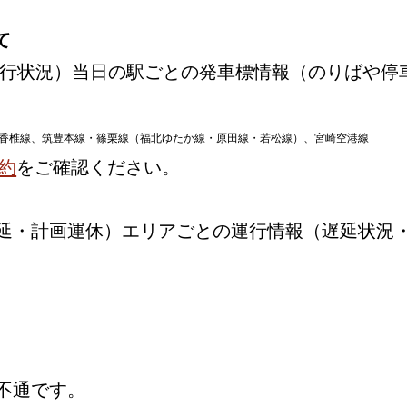
て
行状況）当日の駅ごとの発車標情報（のりばや停
香椎線、筑豊本線・篠栗線（福北ゆたか線・原田線・若松線）、宮崎空港線
約
をご確認ください。
延・計画運休）エリアごとの運行情報（遅延状況
不通です。