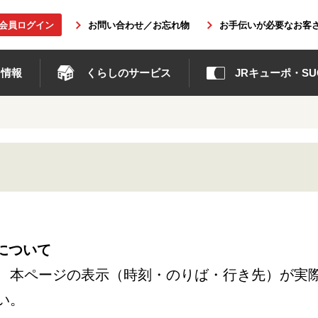
b会員ログイン
お問い合わせ／お忘れ物
お手伝いが必要なお客
ト情報
くらしのサービス
JRキューポ・SUG
について
、本ページの表示（時刻・のりば・行き先）が実
い。