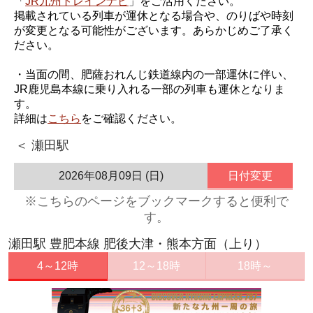
「
JR九州トレインナビ
」をご活用ください。
掲載されている列車が運休となる場合や、のりばや時刻
が変更となる可能性がございます。あらかじめご了承く
ださい。
・当面の間、肥薩おれんじ鉄道線内の一部運休に伴い、
JR鹿児島本線に乗り入れる一部の列車も運休となりま
す。
詳細は
こちら
をご確認ください。
＜ 瀬田駅
2026年08月09日 (日)
日付変更
※こちらのページをブックマークすると便利で
す。
瀬田駅 豊肥本線 肥後大津・熊本方面（上り）
4～12時
12～18時
18時～