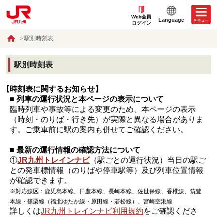
Web会員
Language
ログイン
駅別時刻表
駅別時刻表
【時刻表に関するお知らせ】
■ 列車の運行状況と本ページの表示について
臨時列車や事故等による変更のため、本ページの表示
（時刻・のりば・行き先）が実際と異なる場合がありま
す。ご乗車前に駅の案内も併せてご確認ください。
■ 最新の運行情報の確認方法について
①
JR九州トレインナビ
（駅ごとの運行状況）当日の駅ご
との発車標情報（のりばや停車駅等）及び列車位置情報
が確認できます。
※対応線区：鹿児島本線、日豊本線、長崎本線、佐世保線、香椎線、筑豊
本線・篠栗線（福北ゆたか線・原田線・若松線）、宮崎空港線
詳しくは
JR九州トレインナビ利用規約
をご確認くださ