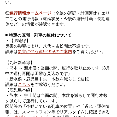
い。
②
運行情報ホームページ
（全線の遅延・計画運休）エリ
アごとの運行情報（遅延状況・今後の運転計画・長期運
休など）の情報が確認できます。
■ 特定の区間・列車の運休について
・【肥薩線】
災害の影響により、八代～吉松間は不通です。
詳細は
災害に伴う運行状況のご案内
をご覧ください。
【九州新幹線】
・熊本 ～ 新水俣：当面の間、運行を取り止めます（8月
中の運行再開は困難な見込みです）
・新水俣～鹿児島中央：本数を減らして運転
詳細は
こちら
をご確認ください。
【鹿児島本線】
・熊本 ～ 宇土間は当面の間、本数を減らして運行本数
を減らして運行しています。
区間等の「今動いている列車の位置」や「遅れ・運休情
報」は、スマートフォン等でリアルタイムに確認できる