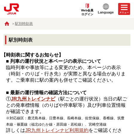
Web会員
Language
ログイン
駅別時刻表
駅別時刻表
【時刻表に関するお知らせ】
■ 列車の運行状況と本ページの表示について
臨時列車や事故等による変更のため、本ページの表示
（時刻・のりば・行き先）が実際と異なる場合がありま
す。ご乗車前に駅の案内も併せてご確認ください。
■ 最新の運行情報の確認方法について
①
JR九州トレインナビ
（駅ごとの運行状況）当日の駅ご
との発車標情報（のりばや停車駅等）及び列車位置情報
が確認できます。
※対応線区：鹿児島本線、日豊本線、長崎本線、佐世保線、香椎線、筑豊
本線・篠栗線（福北ゆたか線・原田線・若松線）、宮崎空港線
詳しくは
JR九州トレインナビ利用規約
をご確認くださ