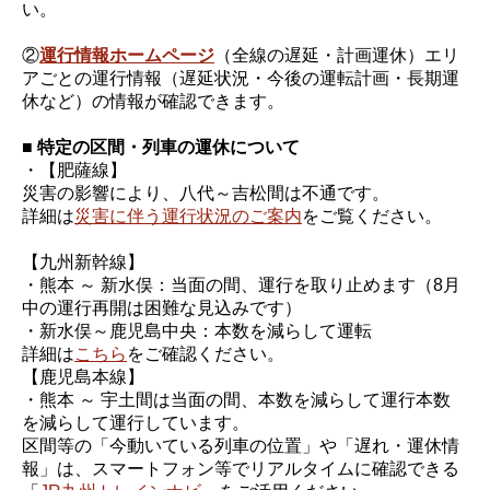
い。
②
運行情報ホームページ
（全線の遅延・計画運休）エリ
アごとの運行情報（遅延状況・今後の運転計画・長期運
休など）の情報が確認できます。
■ 特定の区間・列車の運休について
・【肥薩線】
災害の影響により、八代～吉松間は不通です。
詳細は
災害に伴う運行状況のご案内
をご覧ください。
【九州新幹線】
・熊本 ～ 新水俣：当面の間、運行を取り止めます（8月
中の運行再開は困難な見込みです）
・新水俣～鹿児島中央：本数を減らして運転
詳細は
こちら
をご確認ください。
【鹿児島本線】
・熊本 ～ 宇土間は当面の間、本数を減らして運行本数
を減らして運行しています。
区間等の「今動いている列車の位置」や「遅れ・運休情
報」は、スマートフォン等でリアルタイムに確認できる