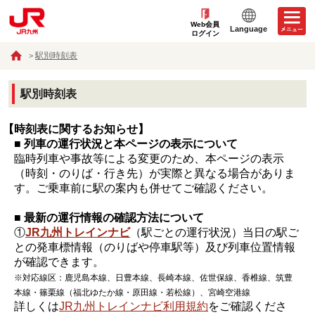
Web会員
Language
ログイン
駅別時刻表
駅別時刻表
【時刻表に関するお知らせ】
■ 列車の運行状況と本ページの表示について
臨時列車や事故等による変更のため、本ページの表示
（時刻・のりば・行き先）が実際と異なる場合がありま
す。ご乗車前に駅の案内も併せてご確認ください。
■ 最新の運行情報の確認方法について
①
JR九州トレインナビ
（駅ごとの運行状況）当日の駅ご
との発車標情報（のりばや停車駅等）及び列車位置情報
が確認できます。
※対応線区：鹿児島本線、日豊本線、長崎本線、佐世保線、香椎線、筑豊
本線・篠栗線（福北ゆたか線・原田線・若松線）、宮崎空港線
詳しくは
JR九州トレインナビ利用規約
をご確認くださ