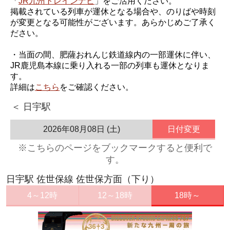
「
JR九州トレインナビ
」をご活用ください。
掲載されている列車が運休となる場合や、のりばや時刻
が変更となる可能性がございます。あらかじめご了承く
ださい。
・当面の間、肥薩おれんじ鉄道線内の一部運休に伴い、
JR鹿児島本線に乗り入れる一部の列車も運休となりま
す。
詳細は
こちら
をご確認ください。
＜ 日宇駅
2026年08月08日 (土)
日付変更
※こちらのページをブックマークすると便利で
す。
日宇駅 佐世保線 佐世保方面（下り）
4～12時
12～18時
18時～