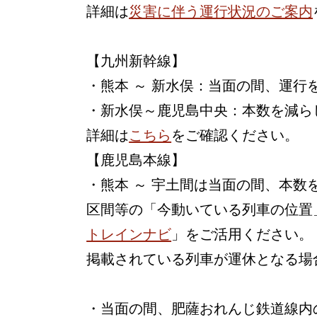
詳細は
災害に伴う運行状況のご案内
【九州新幹線】
・熊本 ～ 新水俣：当面の間、運行
・新水俣～鹿児島中央：本数を減ら
詳細は
こちら
をご確認ください。
【鹿児島本線】
・熊本 ～ 宇土間は当面の間、本
区間等の「今動いている列車の位置
トレインナビ
」をご活用ください。
掲載されている列車が運休となる場
・当面の間、肥薩おれんじ鉄道線内