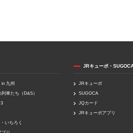
JRキューポ・SUGOC
in 九州
JRキューポ
の列車たち（D&S）
SUGOCA
3
JQカード
車
JRキューポアプリ
ち・いちろく
アプリ