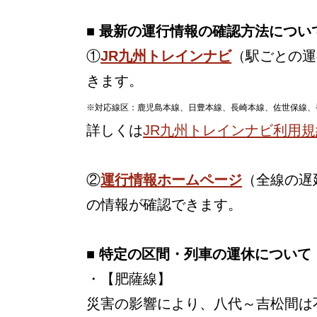
■ 最新の運行情報の確認方法につい
①
JR九州トレインナビ
（駅ごとの運
きます。
※対応線区：鹿児島本線、日豊本線、長崎本線、佐世保線、
詳しくは
JR九州トレインナビ利用規
②
運行情報ホームページ
（全線の遅
の情報が確認できます。
■ 特定の区間・列車の運休について
・【肥薩線】
災害の影響により、八代～吉松間は