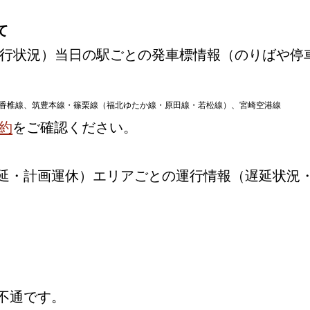
て
行状況）当日の駅ごとの発車標情報（のりばや停
香椎線、筑豊本線・篠栗線（福北ゆたか線・原田線・若松線）、宮崎空港線
約
をご確認ください。
延・計画運休）エリアごとの運行情報（遅延状況
不通です。