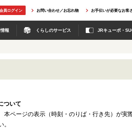
b会員ログイン
お問い合わせ／お忘れ物
お手伝いが必要なお客
ト情報
くらしのサービス
JRキューポ・SUG
について
、本ページの表示（時刻・のりば・行き先）が実
い。