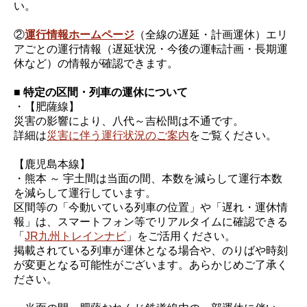
い。
②
運行情報ホームページ
（全線の遅延・計画運休）エリ
アごとの運行情報（遅延状況・今後の運転計画・長期運
休など）の情報が確認できます。
■ 特定の区間・列車の運休について
・【肥薩線】
災害の影響により、八代～吉松間は不通です。
詳細は
災害に伴う運行状況のご案内
をご覧ください。
【鹿児島本線】
・熊本 ～ 宇土間は当面の間、本数を減らして運行本数
を減らして運行しています。
区間等の「今動いている列車の位置」や「遅れ・運休情
報」は、スマートフォン等でリアルタイムに確認できる
「
JR九州トレインナビ
」をご活用ください。
掲載されている列車が運休となる場合や、のりばや時刻
が変更となる可能性がございます。あらかじめご了承く
ださい。