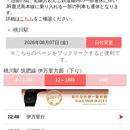
・当面の間、肥薩おれんじ鉄道線内の一部運休に伴い、
JR鹿児島本線に乗り入れる一部の列車も運休となりま
す。
詳細は
こちら
をご確認ください。
＜ 桃川駅
2026年08月07日 (金)
日付変更
※こちらのページをブックマークすると便利で
す。
桃川駅 筑肥線 伊万里方面（下り）
4～12時
12～18時
18時～
12:46
伊万里行