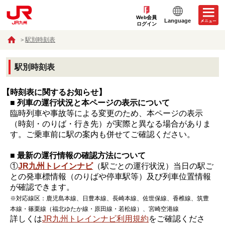
Web会員
Language
ログイン
駅別時刻表
駅別時刻表
【時刻表に関するお知らせ】
■ 列車の運行状況と本ページの表示について
臨時列車や事故等による変更のため、本ページの表示
（時刻・のりば・行き先）が実際と異なる場合がありま
す。ご乗車前に駅の案内も併せてご確認ください。
■ 最新の運行情報の確認方法について
①
JR九州トレインナビ
（駅ごとの運行状況）当日の駅ご
との発車標情報（のりばや停車駅等）及び列車位置情報
が確認できます。
※対応線区：鹿児島本線、日豊本線、長崎本線、佐世保線、香椎線、筑豊
本線・篠栗線（福北ゆたか線・原田線・若松線）、宮崎空港線
詳しくは
JR九州トレインナビ利用規約
をご確認くださ