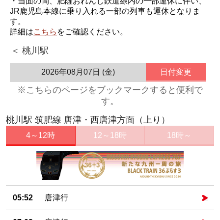
・当面の間、肥薩おれんじ鉄道線内の一部運休に伴い、
JR鹿児島本線に乗り入れる一部の列車も運休となりま
す。
詳細は
こちら
をご確認ください。
＜ 桃川駅
2026年08月07日 (金)
日付変更
※こちらのページをブックマークすると便利で
す。
桃川駅 筑肥線 唐津・西唐津方面（上り）
4～12時
12～18時
18時～
05:52
唐津行