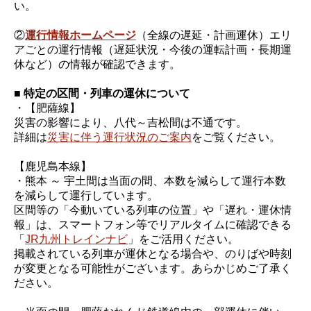
い。
②
運行情報ホームページ
（全線の遅延・計画運休）エリ
アごとの運行情報（遅延状況・今後の運転計画・長期運
休など）の情報が確認できます。
■ 特定の区間・列車の運休について
・【肥薩線】
災害の影響により、八代～吉松間は不通です。
詳細は
災害に伴う運行状況のご案内
をご覧ください。
【鹿児島本線】
・熊本 ～ 宇土間は当面の間、本数を減らして運行本数
を減らして運行しています。
区間等の「今動いている列車の位置」や「遅れ・運休情
報」は、スマートフォン等でリアルタイムに確認できる
「
JR九州トレインナビ
」をご活用ください。
掲載されている列車が運休となる場合や、のりばや時刻
が変更となる可能性がございます。あらかじめご了承く
ださい。