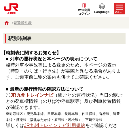
Web会員
Language
ログイン
駅別時刻表
駅別時刻表
【時刻表に関するお知らせ】
■ 列車の運行状況と本ページの表示について
臨時列車や事故等による変更のため、本ページの表示
（時刻・のりば・行き先）が実際と異なる場合がありま
す。ご乗車前に駅の案内も併せてご確認ください。
■ 最新の運行情報の確認方法について
①
JR九州トレインナビ
（駅ごとの運行状況）当日の駅ご
との発車標情報（のりばや停車駅等）及び列車位置情報
が確認できます。
※対応線区：鹿児島本線、日豊本線、長崎本線、佐世保線、香椎線、筑豊
本線・篠栗線（福北ゆたか線・原田線・若松線）、宮崎空港線
詳しくは
JR九州トレインナビ利用規約
をご確認くださ