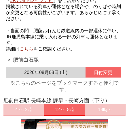
「
JR九州トレインナビ
」をご活用ください。
掲載されている列車が運休となる場合や、のりばや時刻
が変更となる可能性がございます。あらかじめご了承く
ださい。
・当面の間、肥薩おれんじ鉄道線内の一部運休に伴い、
JR鹿児島本線に乗り入れる一部の列車も運休となりま
す。
詳細は
こちら
をご確認ください。
＜ 肥前白石駅
2026年08月08日 (土)
日付変更
※こちらのページをブックマークすると便利で
す。
肥前白石駅 長崎本線 諫早・長崎方面（下り）
4～12時
12～18時
18時～