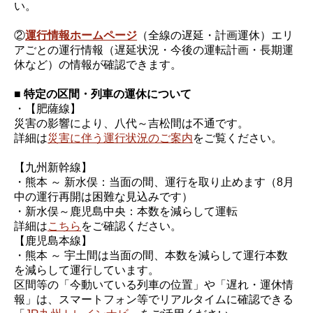
い。
②
運行情報ホームページ
（全線の遅延・計画運休）エリ
アごとの運行情報（遅延状況・今後の運転計画・長期運
休など）の情報が確認できます。
■ 特定の区間・列車の運休について
・【肥薩線】
災害の影響により、八代～吉松間は不通です。
詳細は
災害に伴う運行状況のご案内
をご覧ください。
【九州新幹線】
・熊本 ～ 新水俣：当面の間、運行を取り止めます（8月
中の運行再開は困難な見込みです）
・新水俣～鹿児島中央：本数を減らして運転
詳細は
こちら
をご確認ください。
【鹿児島本線】
・熊本 ～ 宇土間は当面の間、本数を減らして運行本数
を減らして運行しています。
区間等の「今動いている列車の位置」や「遅れ・運休情
報」は、スマートフォン等でリアルタイムに確認できる