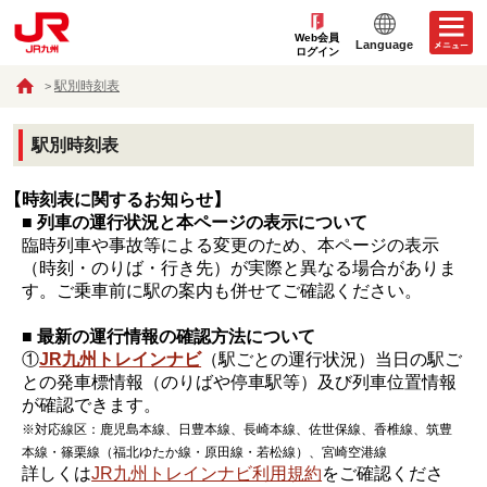
Web会員
Language
ログイン
駅別時刻表
駅別時刻表
【時刻表に関するお知らせ】
■ 列車の運行状況と本ページの表示について
臨時列車や事故等による変更のため、本ページの表示
（時刻・のりば・行き先）が実際と異なる場合がありま
す。ご乗車前に駅の案内も併せてご確認ください。
■ 最新の運行情報の確認方法について
①
JR九州トレインナビ
（駅ごとの運行状況）当日の駅ご
との発車標情報（のりばや停車駅等）及び列車位置情報
が確認できます。
※対応線区：鹿児島本線、日豊本線、長崎本線、佐世保線、香椎線、筑豊
本線・篠栗線（福北ゆたか線・原田線・若松線）、宮崎空港線
詳しくは
JR九州トレインナビ利用規約
をご確認くださ