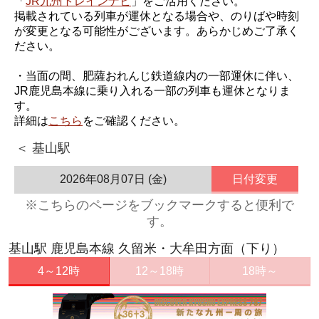
「
JR九州トレインナビ
」をご活用ください。
掲載されている列車が運休となる場合や、のりばや時刻
が変更となる可能性がございます。あらかじめご了承く
ださい。
・当面の間、肥薩おれんじ鉄道線内の一部運休に伴い、
JR鹿児島本線に乗り入れる一部の列車も運休となりま
す。
詳細は
こちら
をご確認ください。
＜ 基山駅
2026年08月07日 (金)
日付変更
※こちらのページをブックマークすると便利で
す。
基山駅 鹿児島本線 久留米・大牟田方面（下り）
4～12時
12～18時
18時～