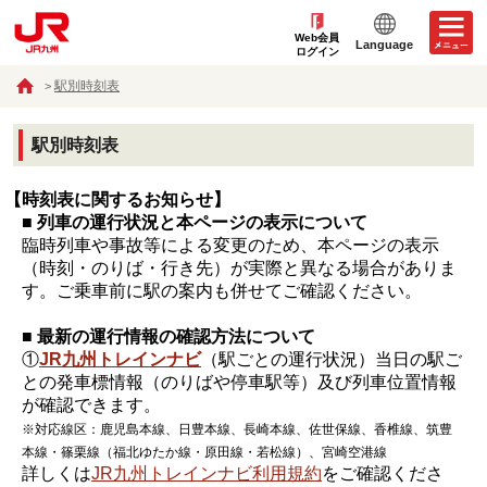
Web会員
Language
ログイン
駅別時刻表
駅別時刻表
【時刻表に関するお知らせ】
■ 列車の運行状況と本ページの表示について
臨時列車や事故等による変更のため、本ページの表示
（時刻・のりば・行き先）が実際と異なる場合がありま
す。ご乗車前に駅の案内も併せてご確認ください。
■ 最新の運行情報の確認方法について
①
JR九州トレインナビ
（駅ごとの運行状況）当日の駅ご
との発車標情報（のりばや停車駅等）及び列車位置情報
が確認できます。
※対応線区：鹿児島本線、日豊本線、長崎本線、佐世保線、香椎線、筑豊
本線・篠栗線（福北ゆたか線・原田線・若松線）、宮崎空港線
詳しくは
JR九州トレインナビ利用規約
をご確認くださ