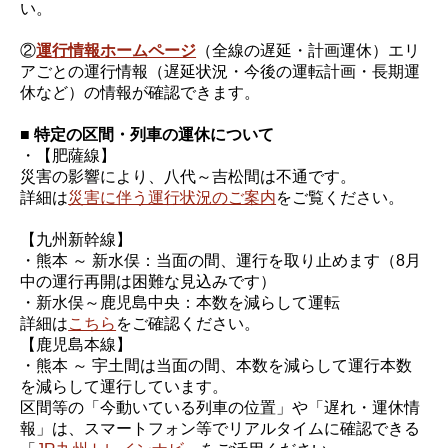
い。
②
運行情報ホームページ
（全線の遅延・計画運休）エリ
アごとの運行情報（遅延状況・今後の運転計画・長期運
休など）の情報が確認できます。
■ 特定の区間・列車の運休について
・【肥薩線】
災害の影響により、八代～吉松間は不通です。
詳細は
災害に伴う運行状況のご案内
をご覧ください。
【九州新幹線】
・熊本 ～ 新水俣：当面の間、運行を取り止めます（8月
中の運行再開は困難な見込みです）
・新水俣～鹿児島中央：本数を減らして運転
詳細は
こちら
をご確認ください。
【鹿児島本線】
・熊本 ～ 宇土間は当面の間、本数を減らして運行本数
を減らして運行しています。
区間等の「今動いている列車の位置」や「遅れ・運休情
報」は、スマートフォン等でリアルタイムに確認できる