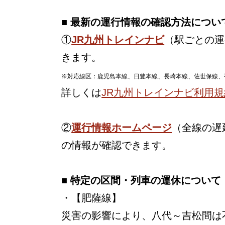
■ 最新の運行情報の確認方法につい
①
JR九州トレインナビ
（駅ごとの運
きます。
※対応線区：鹿児島本線、日豊本線、長崎本線、佐世保線、
詳しくは
JR九州トレインナビ利用規
②
運行情報ホームページ
（全線の遅
の情報が確認できます。
■ 特定の区間・列車の運休について
・【肥薩線】
災害の影響により、八代～吉松間は