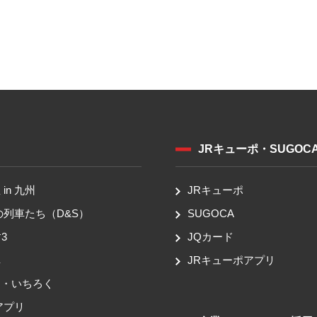
JRキューポ・SUGOC
in 九州
JRキューポ
の列車たち（D&S）
SUGOCA
3
JQカード
車
JRキューポアプリ
ち・いちろく
アプリ