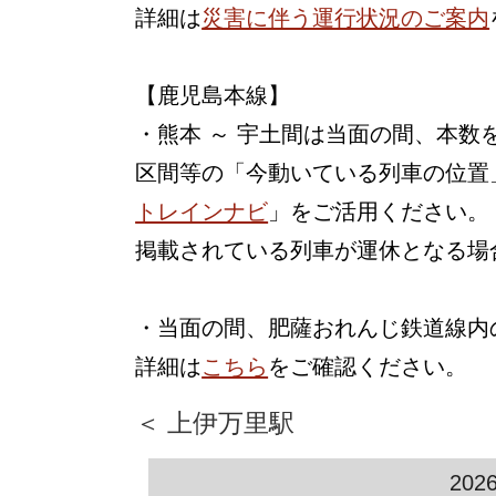
詳細は
災害に伴う運行状況のご案内
【鹿児島本線】
・熊本 ～ 宇土間は当面の間、本
区間等の「今動いている列車の位置
トレインナビ
」をご活用ください。
掲載されている列車が運休となる場
・当面の間、肥薩おれんじ鉄道線内
詳細は
こちら
をご確認ください。
＜ 上伊万里駅
202