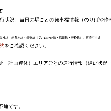
て
行状況）当日の駅ごとの発車標情報（のりばや停
香椎線、筑豊本線・篠栗線（福北ゆたか線・原田線・若松線）、宮崎空港線
約
をご確認ください。
延・計画運休）エリアごとの運行情報（遅延状況
不通です。