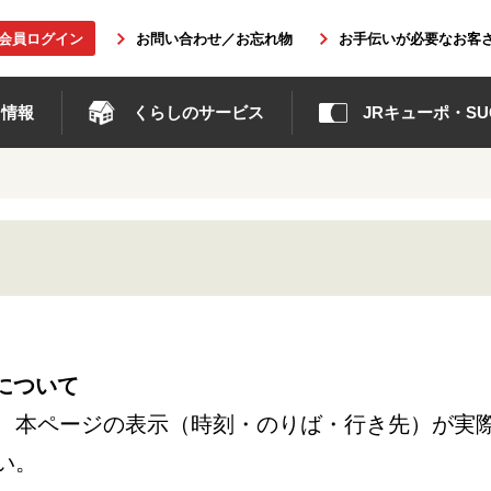
b会員ログイン
お問い合わせ／お忘れ物
お手伝いが必要なお客
ト情報
くらしのサービス
JRキューポ・SUG
について
、本ページの表示（時刻・のりば・行き先）が実
い。