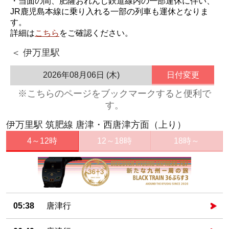
・当面の間、肥薩おれんじ鉄道線内の一部運休に伴い、
JR鹿児島本線に乗り入れる一部の列車も運休となりま
す。
詳細は
こちら
をご確認ください。
＜ 伊万里駅
2026年08月06日 (木)
日付変更
※こちらのページをブックマークすると便利で
す。
伊万里駅 筑肥線 唐津・西唐津方面（上り）
4～12時
12～18時
18時～
05:38
唐津行