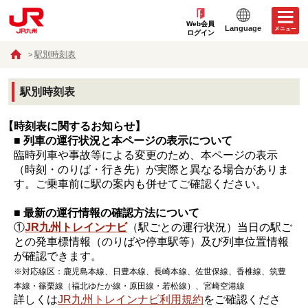
Web会員
Language
ログイン
駅別時刻表
駅別時刻表
【時刻表に関するお知らせ】
■ 列車の運行状況と本ページの表示について
臨時列車や事故等による変更のため、本ページの表示
（時刻・のりば・行き先）が実際と異なる場合がありま
す。ご乗車前に駅の案内も併せてご確認ください。
■ 最新の運行情報の確認方法について
①
JR九州トレインナビ
（駅ごとの運行状況）当日の駅ご
との発車標情報（のりばや停車駅等）及び列車位置情報
が確認できます。
※対応線区：鹿児島本線、日豊本線、長崎本線、佐世保線、香椎線、筑豊
本線・篠栗線（福北ゆたか線・原田線・若松線）、宮崎空港線
詳しくは
JR九州トレインナビ利用規約
をご確認くださ