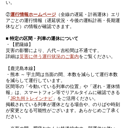
い。
②
運行情報ホームページ
（全線の遅延・計画運休）エリ
アごとの運行情報（遅延状況・今後の運転計画・長期運
休など）の情報が確認できます。
■ 特定の区間・列車の運休について
・【肥薩線】
災害の影響により、八代～吉松間は不通です。
詳細は
災害に伴う運行状況のご案内
をご覧ください。
【鹿児島本線】
・熊本 ～ 宇土間は当面の間、本数を減らして運行本数
を減らして運行しています。
区間等の「今動いている列車の位置」や「遅れ・運休情
報」は、スマートフォン等でリアルタイムに確認できる
「
JR九州トレインナビ
」をご活用ください。
掲載されている列車が運休となる場合や、のりばや時刻
が変更となる可能性がございます。あらかじめご了承く
ださい。