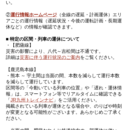
い。
②
運行情報ホームページ
（全線の遅延・計画運休）エリ
アごとの運行情報（遅延状況・今後の運転計画・長期運
休など）の情報が確認できます。
■ 特定の区間・列車の運休について
・【肥薩線】
災害の影響により、八代～吉松間は不通です。
詳細は
災害に伴う運行状況のご案内
をご覧ください。
【鹿児島本線】
・熊本 ～ 宇土間は当面の間、本数を減らして運行本数
を減らして運行しています。
区間等の「今動いている列車の位置」や「遅れ・運休情
報」は、スマートフォン等でリアルタイムに確認できる
「
JR九州トレインナビ
」をご活用ください。
掲載されている列車が運休となる場合や、のりばや時刻
が変更となる可能性がございます。あらかじめご了承く
ださい。