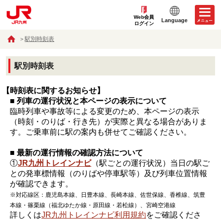
Web会員
Language
ログイン
駅別時刻表
駅別時刻表
【時刻表に関するお知らせ】
■ 列車の運行状況と本ページの表示について
臨時列車や事故等による変更のため、本ページの表示
（時刻・のりば・行き先）が実際と異なる場合がありま
す。ご乗車前に駅の案内も併せてご確認ください。
■ 最新の運行情報の確認方法について
①
JR九州トレインナビ
（駅ごとの運行状況）当日の駅ご
との発車標情報（のりばや停車駅等）及び列車位置情報
が確認できます。
※対応線区：鹿児島本線、日豊本線、長崎本線、佐世保線、香椎線、筑豊
本線・篠栗線（福北ゆたか線・原田線・若松線）、宮崎空港線
詳しくは
JR九州トレインナビ利用規約
をご確認くださ