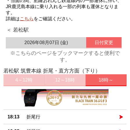
・当面の間、肥薩おれんじ鉄道線内の一部運休に伴い、
JR鹿児島本線に乗り入れる一部の列車も運休となりま
す。
詳細は
こちら
をご確認ください。
＜ 若松駅
2026年08月07日 (金)
日付変更
※こちらのページをブックマークすると便利で
す。
若松駅 筑豊本線 折尾・直方方面（下り）
4～12時
12～18時
18時～
18:13
折尾行