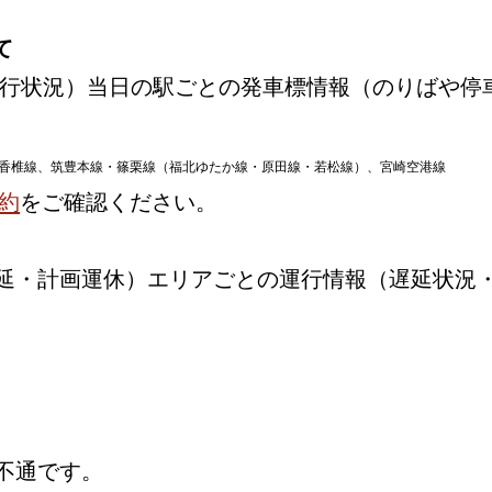
て
行状況）当日の駅ごとの発車標情報（のりばや停
香椎線、筑豊本線・篠栗線（福北ゆたか線・原田線・若松線）、宮崎空港線
約
をご確認ください。
延・計画運休）エリアごとの運行情報（遅延状況
不通です。