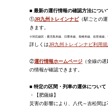
■ 最新の運行情報の確認方法につい
①
JR九州トレインナビ
（駅ごとの運
きます。
※対応線区：鹿児島本線、日豊本線、長崎本線、佐世保線、
詳しくは
JR九州トレインナビ利用規
②
運行情報ホームページ
（全線の遅
の情報が確認できます。
■ 特定の区間・列車の運休について
・【肥薩線】
災害の影響により、八代～吉松間は