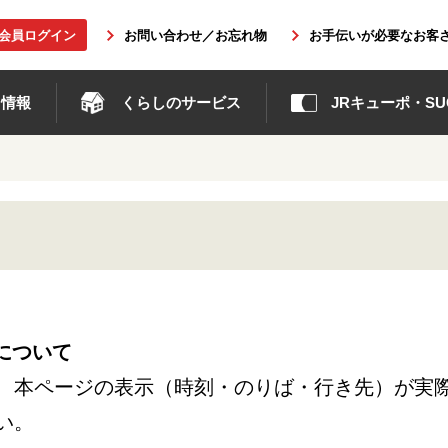
b会員ログイン
お問い合わせ／お忘れ物
お手伝いが必要なお客
ト情報
くらしのサービス
JRキューポ・SUG
について
、本ページの表示（時刻・のりば・行き先）が実
い。