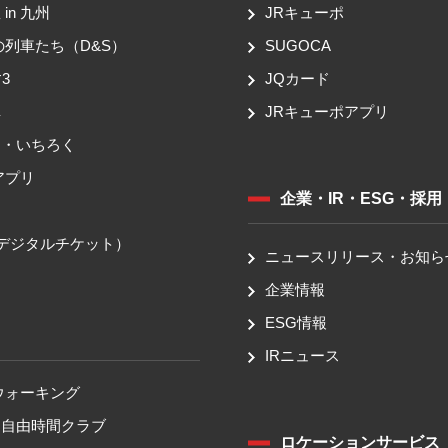
in 九州
JRキューポ
の列車たち（D&S）
SUGOCA
3
JQカード
車
JRキューポアプリ
ち・いちろく
アプリ
企業・IR・ESG・採用
送
（デジタルチケット）
ニュースリリース・お知ら
企業情報
ESG情報
IRニュース
ウォーキング
！自由時間クラブ
ロケーションサービス