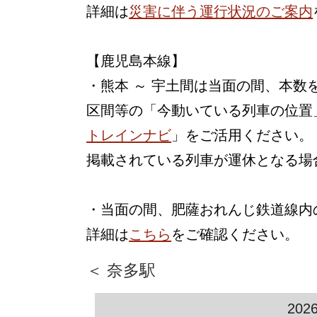
詳細は
災害に伴う運行状況のご案内
【鹿児島本線】
・熊本 ～ 宇土間は当面の間、本
区間等の「今動いている列車の位置
トレインナビ
」をご活用ください。
掲載されている列車が運休となる場
・当面の間、肥薩おれんじ鉄道線内
詳細は
こちら
をご確認ください。
＜ 奈多駅
202