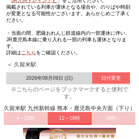
「
JR九州トレインナビ
」をご活用ください。
掲載されている列車が運休となる場合や、のりばや時刻
が変更となる可能性がございます。あらかじめご了承く
ださい。
・当面の間、肥薩おれんじ鉄道線内の一部運休に伴い、
JR鹿児島本線に乗り入れる一部の列車も運休となりま
す。
詳細は
こちら
をご確認ください。
＜ 久留米駅
2026年08月09日 (日)
日付変更
※こちらのページをブックマークすると便利で
す。
久留米駅 九州新幹線 熊本・鹿児島中央方面（下り）
4～12時
12～18時
18時～