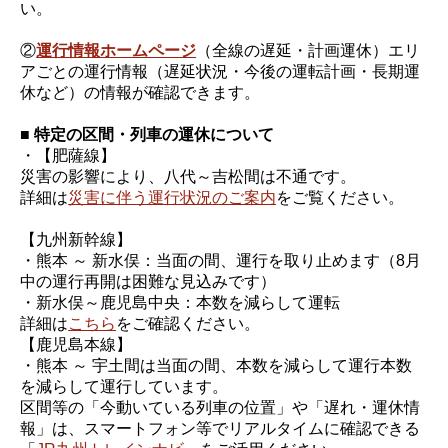
い。
②
運行情報ホームページ
（全線の遅延・計画運休）エリ
アごとの運行情報（遅延状況・今後の運転計画・長期運
休など）の情報が確認できます。
■ 特定の区間・列車の運休について
・【肥薩線】
災害の影響により、八代～吉松間は不通です。
詳細は
災害に伴う運行状況のご案内
をご覧ください。
【九州新幹線】
・熊本 ～ 新水俣：当面の間、運行を取り止めます（8月
中の運行再開は困難な見込みです）
・新水俣～鹿児島中央：本数を減らして運転
詳細は
こちら
をご確認ください。
【鹿児島本線】
・熊本 ～ 宇土間は当面の間、本数を減らして運行本数
を減らして運行しています。
区間等の「今動いている列車の位置」や「遅れ・運休情
報」は、スマートフォン等でリアルタイムに確認できる