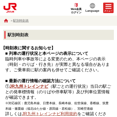
Web会員
Language
ログイン
駅別時刻表
駅別時刻表
【時刻表に関するお知らせ】
■ 列車の運行状況と本ページの表示について
臨時列車や事故等による変更のため、本ページの表示
（時刻・のりば・行き先）が実際と異なる場合がありま
す。ご乗車前に駅の案内も併せてご確認ください。
■ 最新の運行情報の確認方法について
①
JR九州トレインナビ
（駅ごとの運行状況）当日の駅ご
との発車標情報（のりばや停車駅等）及び列車位置情報
が確認できます。
※対応線区：鹿児島本線、日豊本線、長崎本線、佐世保線、香椎線、筑豊
本線・篠栗線（福北ゆたか線・原田線・若松線）、宮崎空港線
詳しくは
JR九州トレインナビ利用規約
をご確認くださ