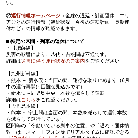
い。
②
運行情報ホームページ
（全線の遅延・計画運休）エリ
アごとの運行情報（遅延状況・今後の運転計画・長期運
休など）の情報が確認できます。
■ 特定の区間・列車の運休について
・【肥薩線】
災害の影響により、八代～吉松間は不通です。
詳細は
災害に伴う運行状況のご案内
をご覧ください。
【九州新幹線】
・熊本 ～ 新水俣：当面の間、運行を取り止めます（8月
中の運行再開は困難な見込みです）
・新水俣～鹿児島中央：本数を減らして運転
詳細は
こちら
をご確認ください。
【鹿児島本線】
・熊本 ～ 宇土間は当面の間、本数を減らして運行本数
を減らして運行しています。
区間等の「今動いている列車の位置」や「遅れ・運休情
報」は、スマートフォン等でリアルタイムに確認できる