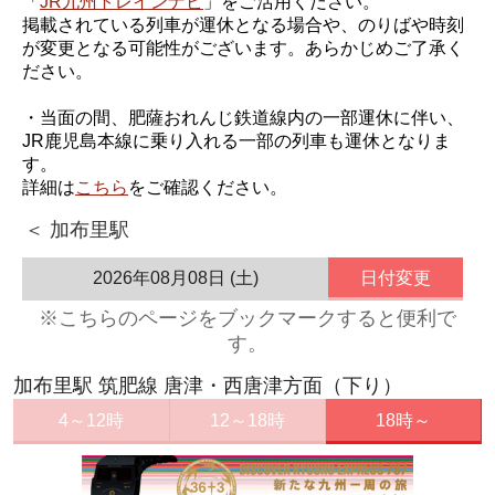
「
JR九州トレインナビ
」をご活用ください。
掲載されている列車が運休となる場合や、のりばや時刻
が変更となる可能性がございます。あらかじめご了承く
ださい。
・当面の間、肥薩おれんじ鉄道線内の一部運休に伴い、
JR鹿児島本線に乗り入れる一部の列車も運休となりま
す。
詳細は
こちら
をご確認ください。
＜ 加布里駅
2026年08月08日 (土)
日付変更
※こちらのページをブックマークすると便利で
す。
加布里駅 筑肥線 唐津・西唐津方面（下り）
4～12時
12～18時
18時～