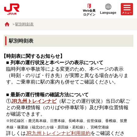
Web会員
Language
ログイン
駅別時刻表
駅別時刻表
【時刻表に関するお知らせ】
■ 列車の運行状況と本ページの表示について
臨時列車や事故等による変更のため、本ページの表示
（時刻・のりば・行き先）が実際と異なる場合がありま
す。ご乗車前に駅の案内も併せてご確認ください。
■ 最新の運行情報の確認方法について
①
JR九州トレインナビ
（駅ごとの運行状況）当日の駅ご
との発車標情報（のりばや停車駅等）及び列車位置情報
が確認できます。
※対応線区：鹿児島本線、日豊本線、長崎本線、佐世保線、香椎線、筑豊
本線・篠栗線（福北ゆたか線・原田線・若松線）、宮崎空港線
詳しくは
JR九州トレインナビ利用規約
をご確認くださ