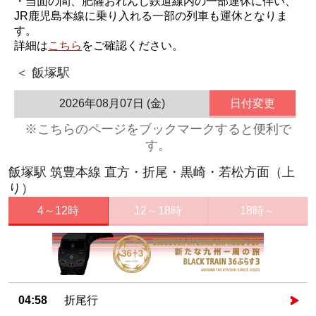
・当面の間、肥薩おれんじ鉄道線内の一部運休に伴い、
JR鹿児島本線に乗り入れる一部の列車も運休となりま
す。
詳細は
こちら
をご確認ください。
＜ 飯塚駅
2026年08月07日 (金)
日付変更
※こちらのページをブックマークすると便利で
す。
飯塚駅 筑豊本線 直方・折尾・黒崎・若松方面（上
り）
4～12時
12～18時
18時～
04:58
折尾行