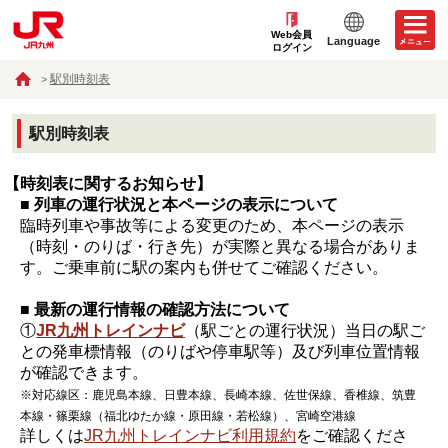
Web会員
Language
ログイン
駅別時刻表
駅別時刻表
【時刻表に関するお知らせ】
■ 列車の運行状況と本ページの表示について
臨時列車や事故等による変更のため、本ページの表示
（時刻・のりば・行き先）が実際と異なる場合がありま
す。ご乗車前に駅の案内も併せてご確認ください。
■ 最新の運行情報の確認方法について
①
JR九州トレインナビ
（駅ごとの運行状況）当日の駅ご
との発車標情報（のりばや停車駅等）及び列車位置情報
が確認できます。
※対応線区：鹿児島本線、日豊本線、長崎本線、佐世保線、香椎線、筑豊
本線・篠栗線（福北ゆたか線・原田線・若松線）、宮崎空港線
詳しくは
JR九州トレインナビ利用規約
をご確認くださ