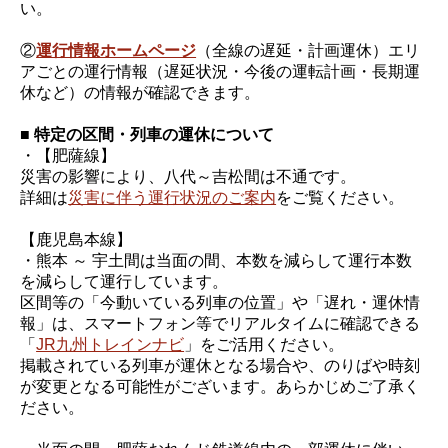
い。
②
運行情報ホームページ
（全線の遅延・計画運休）エリ
アごとの運行情報（遅延状況・今後の運転計画・長期運
休など）の情報が確認できます。
■ 特定の区間・列車の運休について
・【肥薩線】
災害の影響により、八代～吉松間は不通です。
詳細は
災害に伴う運行状況のご案内
をご覧ください。
【鹿児島本線】
・熊本 ～ 宇土間は当面の間、本数を減らして運行本数
を減らして運行しています。
区間等の「今動いている列車の位置」や「遅れ・運休情
報」は、スマートフォン等でリアルタイムに確認できる
「
JR九州トレインナビ
」をご活用ください。
掲載されている列車が運休となる場合や、のりばや時刻
が変更となる可能性がございます。あらかじめご了承く
ださい。