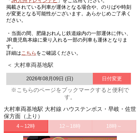
「
JR九州トレインナビ
」をご活用ください。
掲載されている列車が運休となる場合や、のりばや時刻
が変更となる可能性がございます。あらかじめご了承く
ださい。
・当面の間、肥薩おれんじ鉄道線内の一部運休に伴い、
JR鹿児島本線に乗り入れる一部の列車も運休となりま
す。
詳細は
こちら
をご確認ください。
＜ 大村車両基地駅
2026年08月09日 (日)
日付変更
※こちらのページをブックマークすると便利で
す。
大村車両基地駅 大村線 ハウステンボス・早岐・佐世
保方面（上り）
4～12時
12～18時
18時～