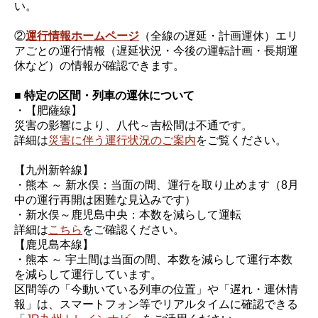
い。
②
運行情報ホームページ
（全線の遅延・計画運休）エリ
アごとの運行情報（遅延状況・今後の運転計画・長期運
休など）の情報が確認できます。
■ 特定の区間・列車の運休について
・【肥薩線】
災害の影響により、八代～吉松間は不通です。
詳細は
災害に伴う運行状況のご案内
をご覧ください。
【九州新幹線】
・熊本 ～ 新水俣：当面の間、運行を取り止めます（8月
中の運行再開は困難な見込みです）
・新水俣～鹿児島中央：本数を減らして運転
詳細は
こちら
をご確認ください。
【鹿児島本線】
・熊本 ～ 宇土間は当面の間、本数を減らして運行本数
を減らして運行しています。
区間等の「今動いている列車の位置」や「遅れ・運休情
報」は、スマートフォン等でリアルタイムに確認できる