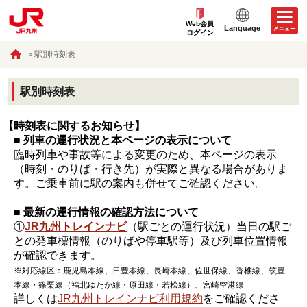
Web会員
Language
ログイン
駅別時刻表
駅別時刻表
【時刻表に関するお知らせ】
■ 列車の運行状況と本ページの表示について
臨時列車や事故等による変更のため、本ページの表示
（時刻・のりば・行き先）が実際と異なる場合がありま
す。ご乗車前に駅の案内も併せてご確認ください。
■ 最新の運行情報の確認方法について
①
JR九州トレインナビ
（駅ごとの運行状況）当日の駅ご
との発車標情報（のりばや停車駅等）及び列車位置情報
が確認できます。
※対応線区：鹿児島本線、日豊本線、長崎本線、佐世保線、香椎線、筑豊
本線・篠栗線（福北ゆたか線・原田線・若松線）、宮崎空港線
詳しくは
JR九州トレインナビ利用規約
をご確認くださ