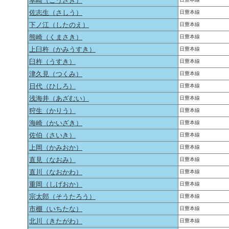
幸崎（こうざき）
佐志生（さしう）
日豊本線
下ノ江（したのえ）
日豊本線
熊崎（くまさき）
日豊本線
上臼杵（かみうすき）
日豊本線
臼杵（うすき）
日豊本線
津久見（つくみ）
日豊本線
日代（ひしろ）
日豊本線
浅海井（あざむい）
日豊本線
狩生（かりう）
日豊本線
海崎（かいざき）
日豊本線
佐伯（さいき）
日豊本線
上岡（かみおか）
日豊本線
直見（なおみ）
日豊本線
直川（なおかわ）
日豊本線
重岡（しげおか）
日豊本線
宗太郎（そうたろう）
日豊本線
市棚（いちたな）
日豊本線
北川（きたがわ）
日豊本線