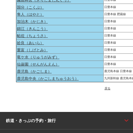
霧島神宮（きりしまじんぐう）
国分（こくぶ）
日豊本線
隼人（はやと）
日豊本線 肥薩線
加治木（かじき）
日豊本線
錦江（きんこう）
日豊本線
帖佐（ちょうさ）
日豊本線
姶良（あいら）
日豊本線
重富（しげとみ）
日豊本線
竜ケ水（りゅうがみず）
日豊本線
仙巌園（せんがんえん）
日豊本線
鹿児島（かごしま）
鹿児島本線 日豊本線
鹿児島中央（かごしまちゅうおう）
九州新幹線 鹿児島本
戻る
鉄道・きっぷの予約・旅行