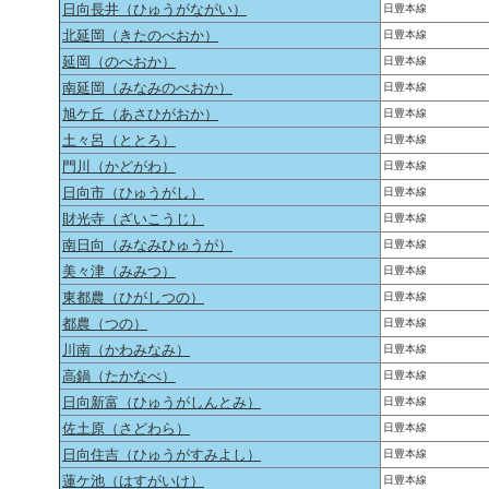
日向長井（ひゅうがながい）
日豊本線
北延岡（きたのべおか）
日豊本線
延岡（のべおか）
日豊本線
南延岡（みなみのべおか）
日豊本線
旭ケ丘（あさひがおか）
日豊本線
土々呂（ととろ）
日豊本線
門川（かどがわ）
日豊本線
日向市（ひゅうがし）
日豊本線
財光寺（ざいこうじ）
日豊本線
南日向（みなみひゅうが）
日豊本線
美々津（みみつ）
日豊本線
東都農（ひがしつの）
日豊本線
都農（つの）
日豊本線
川南（かわみなみ）
日豊本線
高鍋（たかなべ）
日豊本線
日向新富（ひゅうがしんとみ）
日豊本線
佐土原（さどわら）
日豊本線
日向住吉（ひゅうがすみよし）
日豊本線
蓮ケ池（はすがいけ）
日豊本線