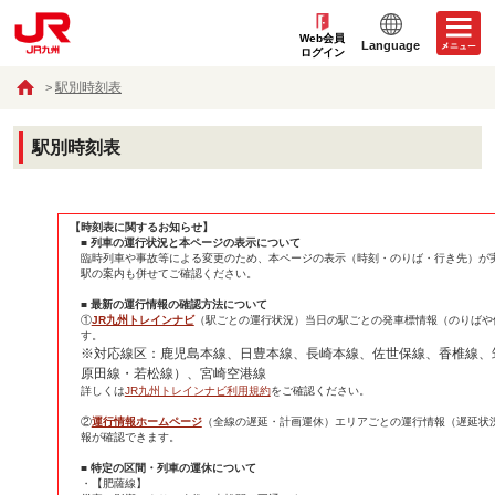
Web会員
Language
ログイン
駅別時刻表
駅別時刻表
【時刻表に関するお知らせ】
■ 列車の運行状況と本ページの表示について
臨時列車や事故等による変更のため、本ページの表示（時刻・のりば・行き先）が
駅の案内も併せてご確認ください。
■ 最新の運行情報の確認方法について
①
JR九州トレインナビ
（駅ごとの運行状況）当日の駅ごとの発車標情報（のりばや
す。
※対応線区：鹿児島本線、日豊本線、長崎本線、佐世保線、香椎線、
原田線・若松線）、宮崎空港線
詳しくは
JR九州トレインナビ利用規約
をご確認ください。
②
運行情報ホームページ
（全線の遅延・計画運休）エリアごとの運行情報（遅延状
報が確認できます。
■ 特定の区間・列車の運休について
・【肥薩線】