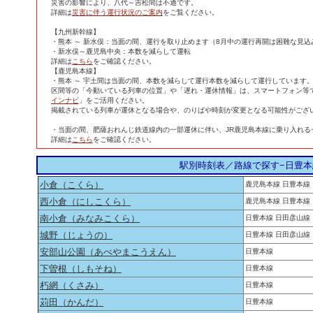
災害の影響により、八代～吉松間は不通です。
詳細は
災害に伴う運行状況のご案内
をご覧ください。
【九州新幹線】
・熊本 ～ 新水俣：当面の間、運行を取り止めます（8月中の運行再開は困難な見込
・新水俣～鹿児島中央：本数を減らして運転
詳細は
こちら
をご確認ください。
【鹿児島本線】
・熊本 ～ 宇土間は当面の間、本数を減らして運行本数を減らして運行しています
区間等の「今動いている列車の位置」や「遅れ・運休情報」は、スマートフォン等
インナビ
」をご活用ください。
掲載されている列車が運休となる場合や、のりばや時刻が変更となる可能性がござ
・当面の間、肥薩おれんじ鉄道線内の一部運休に伴い、JR鹿児島本線に乗り入れる
詳細は
こちら
をご確認ください。
駅別時刻表／路線で探す−日豊本
小倉（こくら）
鹿児島本線 日豊本線
西小倉（にしこくら）
鹿児島本線 日豊本線
南小倉（みなみこくら）
日豊本線 日田彦山線
城野（じょうの）
日豊本線 日田彦山線
安部山公園（あべやまこうえん）
日豊本線
下曽根（しもそね）
日豊本線
朽網（くさみ）
日豊本線
苅田（かんだ）
日豊本線