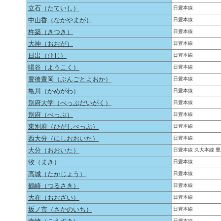
立石（たていし）
日豊本線
中山香（なかやまが）
日豊本線
杵築（きつき）
日豊本線
大神（おおが）
日豊本線
日出（ひじ）
日豊本線
暘谷（ようこく）
日豊本線
豊後豊岡（ぶんごとよおか）
日豊本線
亀川（かめがわ）
日豊本線
別府大学（べっぷだいがく）
日豊本線
別府（べっぷ）
日豊本線
東別府（ひがしべっぷ）
日豊本線
西大分（にしおおいた）
日豊本線
大分（おおいた）
日豊本線 久大本線 
牧（まき）
日豊本線
高城（たかじょう）
日豊本線
鶴崎（つるさき）
日豊本線
大在（おおざい）
日豊本線
坂ノ市（さかのいち）
日豊本線
日豊本線