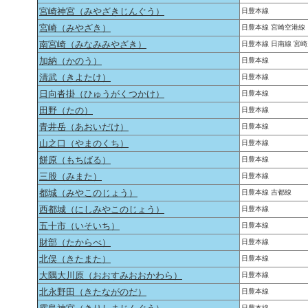
宮崎神宮（みやざきじんぐう）
日豊本線
宮崎（みやざき）
日豊本線 宮崎空港線
南宮崎（みなみみやざき）
日豊本線 日南線 宮
加納（かのう）
日豊本線
清武（きよたけ）
日豊本線
日向沓掛（ひゅうがくつかけ）
日豊本線
田野（たの）
日豊本線
青井岳（あおいだけ）
日豊本線
山之口（やまのくち）
日豊本線
餅原（もちばる）
日豊本線
三股（みまた）
日豊本線
都城（みやこのじょう）
日豊本線 吉都線
西都城（にしみやこのじょう）
日豊本線
五十市（いそいち）
日豊本線
財部（たからべ）
日豊本線
北俣（きたまた）
日豊本線
大隅大川原（おおすみおおかわら）
日豊本線
北永野田（きたながのだ）
日豊本線
日豊本線