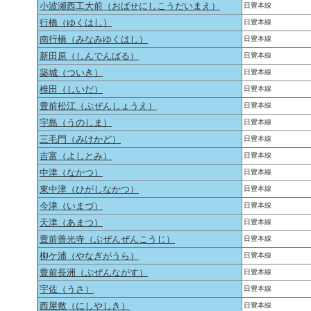
小波瀬西工大前（おばせにしこうだいまえ）
日豊本線
行橋（ゆくはし）
日豊本線
南行橋（みなみゆくはし）
日豊本線
新田原（しんでんばる）
日豊本線
築城（ついき）
日豊本線
椎田（しいだ）
日豊本線
豊前松江（ぶぜんしょうえ）
日豊本線
宇島（うのしま）
日豊本線
三毛門（みけかど）
日豊本線
吉富（よしとみ）
日豊本線
中津（なかつ）
日豊本線
東中津（ひがしなかつ）
日豊本線
今津（いまづ）
日豊本線
天津（あまつ）
日豊本線
豊前善光寺（ぶぜんぜんこうじ）
日豊本線
柳ケ浦（やなぎがうら）
日豊本線
豊前長洲（ぶぜんながす）
日豊本線
宇佐（うさ）
日豊本線
西屋敷（にしやしき）
日豊本線