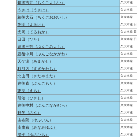
筑後吉井（ちくごよしい）
久大本線
うきは（うきは）
久大本線
筑後大石（ちくごおおいし）
久大本線
夜明（よあけ）
久大本線 
光岡（てるおか）
久大本線 
日田（ひた）
久大本線 
豊後三芳（ぶんごみよし）
久大本線
豊後中川（ぶんごなかがわ）
久大本線
天ケ瀬（あまがせ）
久大本線
杉河内（すぎかわち）
久大本線
北山田（きたやまだ）
久大本線
豊後森（ぶんごもり）
久大本線
恵良（えら）
久大本線
引治（ひきじ）
久大本線
豊後中村（ぶんごなかむら）
久大本線
野矢（のや）
久大本線
由布院（ゆふいん）
久大本線
南由布（みなみゆふ）
久大本線
湯平（ゆのひら）
久大本線