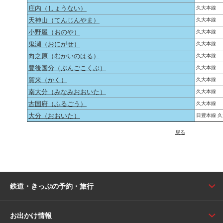
庄内（しょうない）
久大本線
天神山（てんじんやま）
久大本線
小野屋（おのや）
久大本線
鬼瀬（おにがせ）
久大本線
向之原（むかいのはる）
久大本線
豊後国分（ぶんごこくぶ）
久大本線
賀来（かく）
久大本線
南大分（みなみおおいた）
久大本線
古国府（ふるごう）
久大本線
大分（おおいた）
日豊本線 久
戻る
鉄道・きっぷの予約・旅行
お出かけ情報