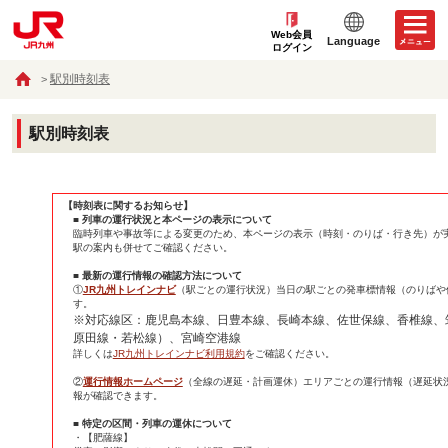
Web会員
Language
ログイン
駅別時刻表
駅別時刻表
【時刻表に関するお知らせ】
■ 列車の運行状況と本ページの表示について
臨時列車や事故等による変更のため、本ページの表示（時刻・のりば・行き先）が
駅の案内も併せてご確認ください。
■ 最新の運行情報の確認方法について
①
JR九州トレインナビ
（駅ごとの運行状況）当日の駅ごとの発車標情報（のりばや
す。
※対応線区：鹿児島本線、日豊本線、長崎本線、佐世保線、香椎線、
原田線・若松線）、宮崎空港線
詳しくは
JR九州トレインナビ利用規約
をご確認ください。
②
運行情報ホームページ
（全線の遅延・計画運休）エリアごとの運行情報（遅延状
報が確認できます。
■ 特定の区間・列車の運休について
・【肥薩線】