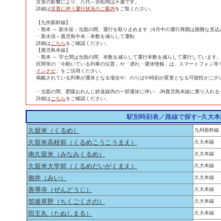
災害の影響により、八代～吉松間は不通です。
詳細は
災害に伴う運行状況のご案内
をご覧ください。
【九州新幹線】
・熊本 ～ 新水俣：当面の間、運行を取り止めます（8月中の運行再開は困難な見込
・新水俣～鹿児島中央：本数を減らして運転
詳細は
こちら
をご確認ください。
【鹿児島本線】
・熊本 ～ 宇土間は当面の間、本数を減らして運行本数を減らして運行しています
区間等の「今動いている列車の位置」や「遅れ・運休情報」は、スマートフォン等
インナビ
」をご活用ください。
掲載されている列車が運休となる場合や、のりばや時刻が変更となる可能性がござ
・当面の間、肥薩おれんじ鉄道線内の一部運休に伴い、JR鹿児島本線に乗り入れる
詳細は
こちら
をご確認ください。
駅別時刻表／路線で探す−久大本
久留米（くるめ）
九州新幹線
久留米高校前（くるめこうこうまえ）
久大本線
南久留米（みなみくるめ）
久大本線
久留米大学前（くるめだいがくまえ）
久大本線
御井（みい）
久大本線
善導寺（ぜんどうじ）
久大本線
筑後草野（ちくごくさの）
久大本線
田主丸（たぬしまる）
久大本線