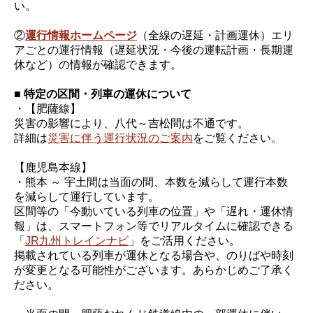
い。
②
運行情報ホームページ
（全線の遅延・計画運休）エリ
アごとの運行情報（遅延状況・今後の運転計画・長期運
休など）の情報が確認できます。
■ 特定の区間・列車の運休について
・【肥薩線】
災害の影響により、八代～吉松間は不通です。
詳細は
災害に伴う運行状況のご案内
をご覧ください。
【鹿児島本線】
・熊本 ～ 宇土間は当面の間、本数を減らして運行本数
を減らして運行しています。
区間等の「今動いている列車の位置」や「遅れ・運休情
報」は、スマートフォン等でリアルタイムに確認できる
「
JR九州トレインナビ
」をご活用ください。
掲載されている列車が運休となる場合や、のりばや時刻
が変更となる可能性がございます。あらかじめご了承く
ださい。