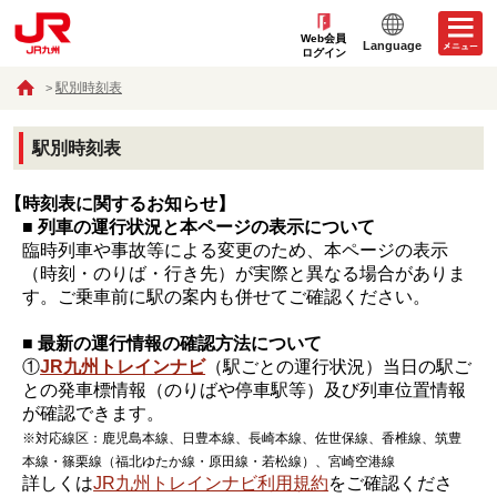
Web会員
Language
ログイン
駅別時刻表
駅別時刻表
【時刻表に関するお知らせ】
■ 列車の運行状況と本ページの表示について
臨時列車や事故等による変更のため、本ページの表示
（時刻・のりば・行き先）が実際と異なる場合がありま
す。ご乗車前に駅の案内も併せてご確認ください。
■ 最新の運行情報の確認方法について
①
JR九州トレインナビ
（駅ごとの運行状況）当日の駅ご
との発車標情報（のりばや停車駅等）及び列車位置情報
が確認できます。
※対応線区：鹿児島本線、日豊本線、長崎本線、佐世保線、香椎線、筑豊
本線・篠栗線（福北ゆたか線・原田線・若松線）、宮崎空港線
詳しくは
JR九州トレインナビ利用規約
をご確認くださ