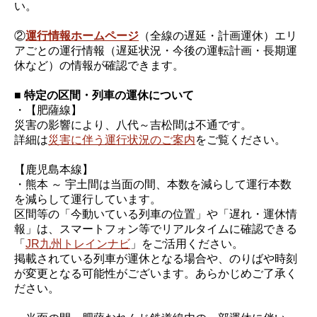
い。
②
運行情報ホームページ
（全線の遅延・計画運休）エリ
アごとの運行情報（遅延状況・今後の運転計画・長期運
休など）の情報が確認できます。
■ 特定の区間・列車の運休について
・【肥薩線】
災害の影響により、八代～吉松間は不通です。
詳細は
災害に伴う運行状況のご案内
をご覧ください。
【鹿児島本線】
・熊本 ～ 宇土間は当面の間、本数を減らして運行本数
を減らして運行しています。
区間等の「今動いている列車の位置」や「遅れ・運休情
報」は、スマートフォン等でリアルタイムに確認できる
「
JR九州トレインナビ
」をご活用ください。
掲載されている列車が運休となる場合や、のりばや時刻
が変更となる可能性がございます。あらかじめご了承く
ださい。