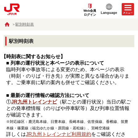
Web会員
Language
ログイン
駅別時刻表
駅別時刻表
【時刻表に関するお知らせ】
■ 列車の運行状況と本ページの表示について
臨時列車や事故等による変更のため、本ページの表示
（時刻・のりば・行き先）が実際と異なる場合がありま
す。ご乗車前に駅の案内も併せてご確認ください。
■ 最新の運行情報の確認方法について
①
JR九州トレインナビ
（駅ごとの運行状況）当日の駅ご
との発車標情報（のりばや停車駅等）及び列車位置情報
が確認できます。
※対応線区：鹿児島本線、日豊本線、長崎本線、佐世保線、香椎線、筑豊
本線・篠栗線（福北ゆたか線・原田線・若松線）、宮崎空港線
詳しくは
JR九州トレインナビ利用規約
をご確認くださ