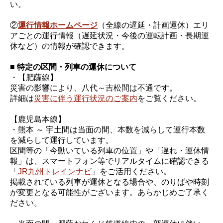
い。
②
運行情報ホームページ
（全線の遅延・計画運休）エリ
アごとの運行情報（遅延状況・今後の運転計画・長期運
休など）の情報が確認できます。
■ 特定の区間・列車の運休について
・【肥薩線】
災害の影響により、八代～吉松間は不通です。
詳細は
災害に伴う運行状況のご案内
をご覧ください。
【鹿児島本線】
・熊本 ～ 宇土間は当面の間、本数を減らして運行本数
を減らして運行しています。
区間等の「今動いている列車の位置」や「遅れ・運休情
報」は、スマートフォン等でリアルタイムに確認できる
「
JR九州トレインナビ
」をご活用ください。
掲載されている列車が運休となる場合や、のりばや時刻
が変更となる可能性がございます。あらかじめご了承く
ださい。