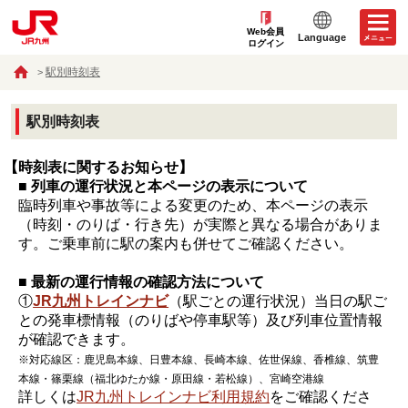
Web会員
Language
ログイン
駅別時刻表
駅別時刻表
【時刻表に関するお知らせ】
■ 列車の運行状況と本ページの表示について
臨時列車や事故等による変更のため、本ページの表示
（時刻・のりば・行き先）が実際と異なる場合がありま
す。ご乗車前に駅の案内も併せてご確認ください。
■ 最新の運行情報の確認方法について
①
JR九州トレインナビ
（駅ごとの運行状況）当日の駅ご
との発車標情報（のりばや停車駅等）及び列車位置情報
が確認できます。
※対応線区：鹿児島本線、日豊本線、長崎本線、佐世保線、香椎線、筑豊
本線・篠栗線（福北ゆたか線・原田線・若松線）、宮崎空港線
詳しくは
JR九州トレインナビ利用規約
をご確認くださ