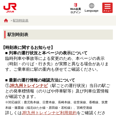
Web会員
Language
ログイン
駅別時刻表
駅別時刻表
【時刻表に関するお知らせ】
■ 列車の運行状況と本ページの表示について
臨時列車や事故等による変更のため、本ページの表示
（時刻・のりば・行き先）が実際と異なる場合がありま
す。ご乗車前に駅の案内も併せてご確認ください。
■ 最新の運行情報の確認方法について
①
JR九州トレインナビ
（駅ごとの運行状況）当日の駅ご
との発車標情報（のりばや停車駅等）及び列車位置情報
が確認できます。
※対応線区：鹿児島本線、日豊本線、長崎本線、佐世保線、香椎線、筑豊
本線・篠栗線（福北ゆたか線・原田線・若松線）、宮崎空港線
詳しくは
JR九州トレインナビ利用規約
をご確認くださ