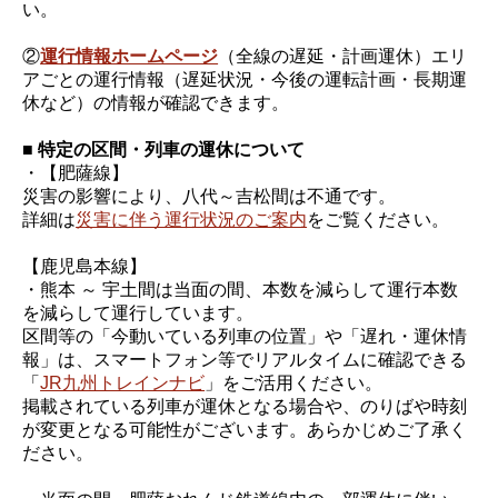
い。
②
運行情報ホームページ
（全線の遅延・計画運休）エリ
アごとの運行情報（遅延状況・今後の運転計画・長期運
休など）の情報が確認できます。
■ 特定の区間・列車の運休について
・【肥薩線】
災害の影響により、八代～吉松間は不通です。
詳細は
災害に伴う運行状況のご案内
をご覧ください。
【鹿児島本線】
・熊本 ～ 宇土間は当面の間、本数を減らして運行本数
を減らして運行しています。
区間等の「今動いている列車の位置」や「遅れ・運休情
報」は、スマートフォン等でリアルタイムに確認できる
「
JR九州トレインナビ
」をご活用ください。
掲載されている列車が運休となる場合や、のりばや時刻
が変更となる可能性がございます。あらかじめご了承く
ださい。