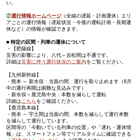
い。
②
運行情報ホームページ
（全線の遅延・計画運休）エリ
アごとの運行情報（遅延状況・今後の運転計画・長期運
休など）の情報が確認できます。
■ 特定の区間・列車の運休について
・【肥薩線】
災害の影響により、八代～吉松間は不通です。
詳細は
災害に伴う運行状況のご案内
をご覧ください。
【九州新幹線】
・熊本 ～ 新水俣：当面の間、運行を取り止めます（8月
中の運行再開は困難な見込みです）
・新水俣～鹿児島中央：本数を減らして運転
詳細は
こちら
をご確認ください。
【鹿児島本線】
・熊本 ～ 宇土間は当面の間、本数を減らして運行本数
を減らして運行しています。
区間等の「今動いている列車の位置」や「遅れ・運休情
報」は、スマートフォン等でリアルタイムに確認できる