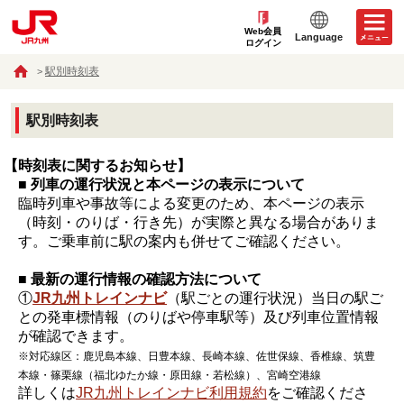
Web会員
Language
ログイン
駅別時刻表
駅別時刻表
【時刻表に関するお知らせ】
■ 列車の運行状況と本ページの表示について
臨時列車や事故等による変更のため、本ページの表示
（時刻・のりば・行き先）が実際と異なる場合がありま
す。ご乗車前に駅の案内も併せてご確認ください。
■ 最新の運行情報の確認方法について
①
JR九州トレインナビ
（駅ごとの運行状況）当日の駅ご
との発車標情報（のりばや停車駅等）及び列車位置情報
が確認できます。
※対応線区：鹿児島本線、日豊本線、長崎本線、佐世保線、香椎線、筑豊
本線・篠栗線（福北ゆたか線・原田線・若松線）、宮崎空港線
詳しくは
JR九州トレインナビ利用規約
をご確認くださ