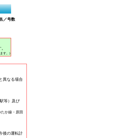
名／号数
す。
ます。)
と異なる場合
駅等）及び
ゆたか線・原田
今後の運転計