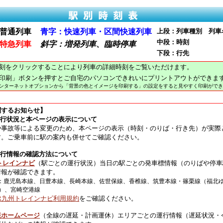
普通列車
青字：快速列車・区間快速列車
上段：列車種別 列車
中段：時刻
特急列車
斜字：増発列車、臨時停車
下段：行先
刻をクリックすることにより列車の詳細時刻をご覧いただけます。
印刷」ボタンを押すとご自宅のパソコンできれいにプリントアウトができま
インターネットオプションから「背景の色とイメージを印刷する」の設定をすると見やすく印刷ができ
関するお知らせ】
運行状況と本ページの表示について
や事故等による変更のため、本ページの表示（時刻・のりば・行き先）が実際
す。ご乗車前に駅の案内も併せてご確認ください。
運行情報の確認方法について
トレインナビ
（駅ごとの運行状況）当日の駅ごとの発車標情報（のりばや停車
情報が確認できます。
：鹿児島本線、日豊本線、長崎本線、佐世保線、香椎線、筑豊本線・篠栗線（福北
）、宮崎空港線
JR九州トレインナビ利用規約
をご確認ください。
報ホームページ
（全線の遅延・計画運休）エリアごとの運行情報（遅延状況・