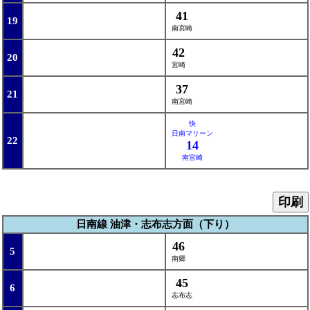
41
19
南宮崎
42
20
宮崎
37
21
南宮崎
快
日南マリーン
22
14
南宮崎
印刷
日南線 油津・志布志方面（下り）
46
5
南郷
45
6
志布志