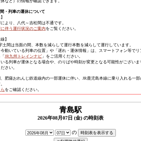
運休など）の情報が確認できます。
区間・列車の運休について
線】
響により、八代～吉松間は不通です。
害に伴う運行状況のご案内
をご覧ください。
本線】
 宇土間は当面の間、本数を減らして運行本数を減らして運行しています。
「今動いている列車の位置」や「遅れ・運休情報」は、スマートフォン等でリ
る「
JR九州トレインナビ
」をご活用ください。
ている列車が運休となる場合や、のりばや時刻が変更となる可能性がございま
ください。
間、肥薩おれんじ鉄道線内の一部運休に伴い、JR鹿児島本線に乗り入れる一部
す。
ちら
をご確認ください。
青島駅
2026年08月07日 (金) の時刻表
の