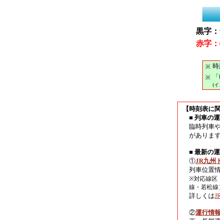
黒字：
赤字：
時
※
「
※
(
【時刻表に
■ 列車の
臨時列車
がありま
■ 最新の
①
JR九州
列車位置
※対応線区
線・若松線
詳しくは
②
運行情