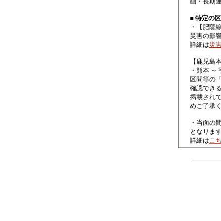
画・長期
■ 特定の
・【肥薩
災害の影
詳細は
災
【鹿児島
・熊本 ～
区間等の
確認でき
掲載され
めご了承
・当面の
となりま
詳細は
こ