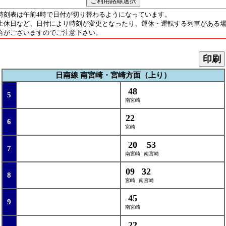
時刻表は午前4時で日付が切り替わるようになっています。
土休日など、日付により時刻が変更となったり、運休・運転する列車がある
合がございますのでご注意下さい。
印刷
日南線 南宮崎・宮崎方面（上り）
48
5
南宮崎
22
6
宮崎
20
53
7
南宮崎
南宮崎
09
32
8
宮崎
南宮崎
45
9
南宮崎
22