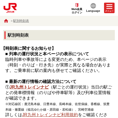
Web会員
Language
ログイン
駅別時刻表
駅別時刻表
【時刻表に関するお知らせ】
■ 列車の運行状況と本ページの表示について
臨時列車や事故等による変更のため、本ページの表示
（時刻・のりば・行き先）が実際と異なる場合がありま
す。ご乗車前に駅の案内も併せてご確認ください。
■ 最新の運行情報の確認方法について
①
JR九州トレインナビ
（駅ごとの運行状況）当日の駅ご
との発車標情報（のりばや停車駅等）及び列車位置情報
が確認できます。
※対応線区：鹿児島本線、日豊本線、長崎本線、佐世保線、香椎線、筑豊
本線・篠栗線（福北ゆたか線・原田線・若松線）、宮崎空港線
詳しくは
JR九州トレインナビ利用規約
をご確認くださ