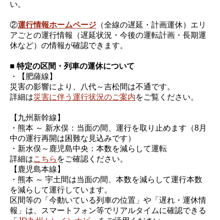
い。
②
運行情報ホームページ
（全線の遅延・計画運休）エリ
アごとの運行情報（遅延状況・今後の運転計画・長期運
休など）の情報が確認できます。
■ 特定の区間・列車の運休について
・【肥薩線】
災害の影響により、八代～吉松間は不通です。
詳細は
災害に伴う運行状況のご案内
をご覧ください。
【九州新幹線】
・熊本 ～ 新水俣：当面の間、運行を取り止めます（8月
中の運行再開は困難な見込みです）
・新水俣～鹿児島中央：本数を減らして運転
詳細は
こちら
をご確認ください。
【鹿児島本線】
・熊本 ～ 宇土間は当面の間、本数を減らして運行本数
を減らして運行しています。
区間等の「今動いている列車の位置」や「遅れ・運休情
報」は、スマートフォン等でリアルタイムに確認できる