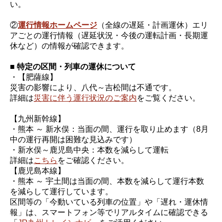
い。
②
運行情報ホームページ
（全線の遅延・計画運休）エリ
アごとの運行情報（遅延状況・今後の運転計画・長期運
休など）の情報が確認できます。
■ 特定の区間・列車の運休について
・【肥薩線】
災害の影響により、八代～吉松間は不通です。
詳細は
災害に伴う運行状況のご案内
をご覧ください。
【九州新幹線】
・熊本 ～ 新水俣：当面の間、運行を取り止めます（8月
中の運行再開は困難な見込みです）
・新水俣～鹿児島中央：本数を減らして運転
詳細は
こちら
をご確認ください。
【鹿児島本線】
・熊本 ～ 宇土間は当面の間、本数を減らして運行本数
を減らして運行しています。
区間等の「今動いている列車の位置」や「遅れ・運休情
報」は、スマートフォン等でリアルタイムに確認できる