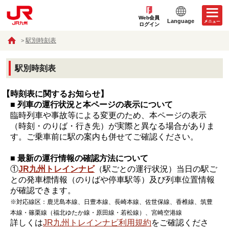
Web会員
Language
ログイン
駅別時刻表
駅別時刻表
【時刻表に関するお知らせ】
■ 列車の運行状況と本ページの表示について
臨時列車や事故等による変更のため、本ページの表示
（時刻・のりば・行き先）が実際と異なる場合がありま
す。ご乗車前に駅の案内も併せてご確認ください。
■ 最新の運行情報の確認方法について
①
JR九州トレインナビ
（駅ごとの運行状況）当日の駅ご
との発車標情報（のりばや停車駅等）及び列車位置情報
が確認できます。
※対応線区：鹿児島本線、日豊本線、長崎本線、佐世保線、香椎線、筑豊
本線・篠栗線（福北ゆたか線・原田線・若松線）、宮崎空港線
詳しくは
JR九州トレインナビ利用規約
をご確認くださ