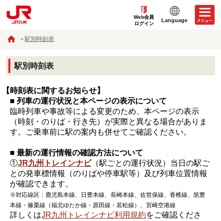
Web会員
Language
ログイン
駅別時刻表
駅別時刻表
【時刻表に関するお知らせ】
■ 列車の運行状況と本ページの表示について
臨時列車や事故等による変更のため、本ページの表示
（時刻・のりば・行き先）が実際と異なる場合がありま
す。ご乗車前に駅の案内も併せてご確認ください。
■ 最新の運行情報の確認方法について
①
JR九州トレインナビ
（駅ごとの運行状況）当日の駅ご
との発車標情報（のりばや停車駅等）及び列車位置情報
が確認できます。
※対応線区：鹿児島本線、日豊本線、長崎本線、佐世保線、香椎線、筑豊
本線・篠栗線（福北ゆたか線・原田線・若松線）、宮崎空港線
詳しくは
JR九州トレインナビ利用規約
をご確認くださ