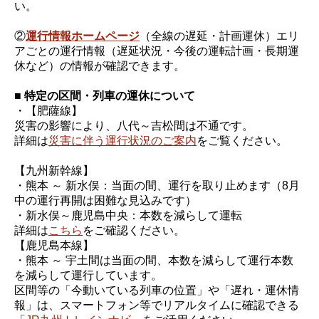
い。
②
運行情報ホームページ
（全線の遅延・計画運休）エリ
アごとの運行情報（遅延状況・今後の運転計画・長期運
休など）の情報が確認できます。
■ 特定の区間・列車の運休について
・【肥薩線】
災害の影響により、八代～吉松間は不通です。
詳細は
災害に伴う運行状況のご案内
をご覧ください。
【九州新幹線】
・熊本 ～ 新水俣：当面の間、運行を取り止めます（8月
中の運行再開は困難な見込みです）
・新水俣～鹿児島中央：本数を減らして運転
詳細は
こちら
をご確認ください。
【鹿児島本線】
・熊本 ～ 宇土間は当面の間、本数を減らして運行本数
を減らして運行しています。
区間等の「今動いている列車の位置」や「遅れ・運休情
報」は、スマートフォン等でリアルタイムに確認できる