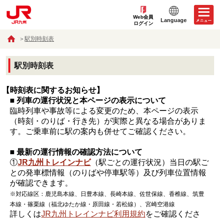
Web会員
Language
ログイン
駅別時刻表
駅別時刻表
【時刻表に関するお知らせ】
■ 列車の運行状況と本ページの表示について
臨時列車や事故等による変更のため、本ページの表示
（時刻・のりば・行き先）が実際と異なる場合がありま
す。ご乗車前に駅の案内も併せてご確認ください。
■ 最新の運行情報の確認方法について
①
JR九州トレインナビ
（駅ごとの運行状況）当日の駅ご
との発車標情報（のりばや停車駅等）及び列車位置情報
が確認できます。
※対応線区：鹿児島本線、日豊本線、長崎本線、佐世保線、香椎線、筑豊
本線・篠栗線（福北ゆたか線・原田線・若松線）、宮崎空港線
詳しくは
JR九州トレインナビ利用規約
をご確認くださ