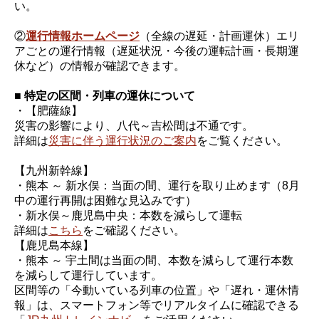
い。
②
運行情報ホームページ
（全線の遅延・計画運休）エリ
アごとの運行情報（遅延状況・今後の運転計画・長期運
休など）の情報が確認できます。
■ 特定の区間・列車の運休について
・【肥薩線】
災害の影響により、八代～吉松間は不通です。
詳細は
災害に伴う運行状況のご案内
をご覧ください。
【九州新幹線】
・熊本 ～ 新水俣：当面の間、運行を取り止めます（8月
中の運行再開は困難な見込みです）
・新水俣～鹿児島中央：本数を減らして運転
詳細は
こちら
をご確認ください。
【鹿児島本線】
・熊本 ～ 宇土間は当面の間、本数を減らして運行本数
を減らして運行しています。
区間等の「今動いている列車の位置」や「遅れ・運休情
報」は、スマートフォン等でリアルタイムに確認できる