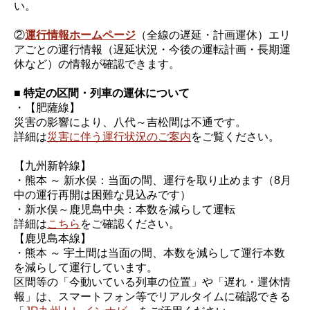
い。
②
運行情報ホームページ
（全線の遅延・計画運休）エリ
アごとの運行情報（遅延状況・今後の運転計画・長期運
休など）の情報が確認できます。
■ 特定の区間・列車の運休について
・【肥薩線】
災害の影響により、八代～吉松間は不通です。
詳細は
災害に伴う運行状況のご案内
をご覧ください。
【九州新幹線】
・熊本 ～ 新水俣：当面の間、運行を取り止めます（8月
中の運行再開は困難な見込みです）
・新水俣～鹿児島中央：本数を減らして運転
詳細は
こちら
をご確認ください。
【鹿児島本線】
・熊本 ～ 宇土間は当面の間、本数を減らして運行本数
を減らして運行しています。
区間等の「今動いている列車の位置」や「遅れ・運休情
報」は、スマートフォン等でリアルタイムに確認できる