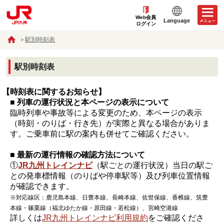
Web会員
Language
ログイン
駅別時刻表
駅別時刻表
【時刻表に関するお知らせ】
■ 列車の運行状況と本ページの表示について
臨時列車や事故等による変更のため、本ページの表示
（時刻・のりば・行き先）が実際と異なる場合がありま
す。ご乗車前に駅の案内も併せてご確認ください。
■ 最新の運行情報の確認方法について
①
JR九州トレインナビ
（駅ごとの運行状況）当日の駅ご
との発車標情報（のりばや停車駅等）及び列車位置情報
が確認できます。
※対応線区：鹿児島本線、日豊本線、長崎本線、佐世保線、香椎線、筑豊
本線・篠栗線（福北ゆたか線・原田線・若松線）、宮崎空港線
詳しくは
JR九州トレインナビ利用規約
をご確認くださ