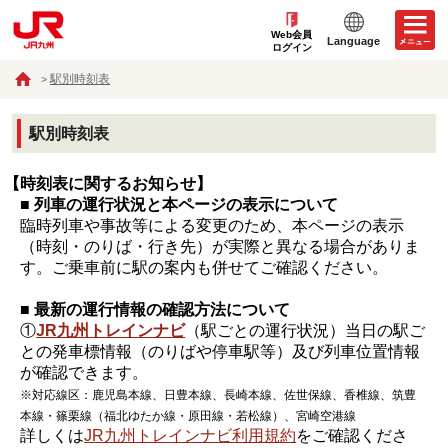
Web会員
Language
ログイン
駅別時刻表
駅別時刻表
【時刻表に関するお知らせ】
■ 列車の運行状況と本ページの表示について
臨時列車や事故等による変更のため、本ページの表示
（時刻・のりば・行き先）が実際と異なる場合がありま
す。ご乗車前に駅の案内も併せてご確認ください。
■ 最新の運行情報の確認方法について
①
JR九州トレインナビ
（駅ごとの運行状況）当日の駅ご
との発車標情報（のりばや停車駅等）及び列車位置情報
が確認できます。
※対応線区：鹿児島本線、日豊本線、長崎本線、佐世保線、香椎線、筑豊
本線・篠栗線（福北ゆたか線・原田線・若松線）、宮崎空港線
詳しくは
JR九州トレインナビ利用規約
をご確認くださ