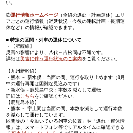
い。
②
運行情報ホームページ
（全線の遅延・計画運休）エリ
アごとの運行情報（遅延状況・今後の運転計画・長期運
休など）の情報が確認できます。
■ 特定の区間・列車の運休について
・【肥薩線】
災害の影響により、八代～吉松間は不通です。
詳細は
災害に伴う運行状況のご案内
をご覧ください。
【九州新幹線】
・熊本 ～ 新水俣：当面の間、運行を取り止めます（8月
中の運行再開は困難な見込みです）
・新水俣～鹿児島中央：本数を減らして運転
詳細は
こちら
をご確認ください。
【鹿児島本線】
・熊本 ～ 宇土間は当面の間、本数を減らして運行本数
を減らして運行しています。
区間等の「今動いている列車の位置」や「遅れ・運休情
報」は、スマートフォン等でリアルタイムに確認できる