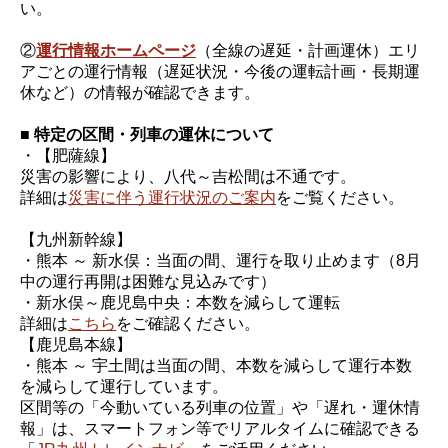
い。
②
運行情報ホームページ
（全線の遅延・計画運休）エリ
アごとの運行情報（遅延状況・今後の運転計画・長期運
休など）の情報が確認できます。
■ 特定の区間・列車の運休について
・【肥薩線】
災害の影響により、八代～吉松間は不通です。
詳細は
災害に伴う運行状況のご案内
をご覧ください。
【九州新幹線】
・熊本 ～ 新水俣：当面の間、運行を取り止めます（8月
中の運行再開は困難な見込みです）
・新水俣～鹿児島中央：本数を減らして運転
詳細は
こちら
をご確認ください。
【鹿児島本線】
・熊本 ～ 宇土間は当面の間、本数を減らして運行本数
を減らして運行しています。
区間等の「今動いている列車の位置」や「遅れ・運休情
報」は、スマートフォン等でリアルタイムに確認できる