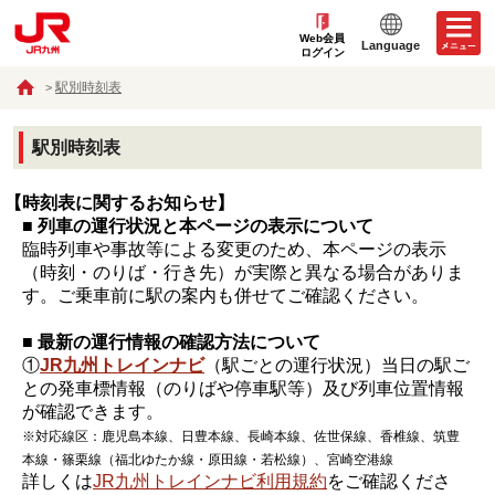
Web会員
Language
ログイン
駅別時刻表
駅別時刻表
【時刻表に関するお知らせ】
■ 列車の運行状況と本ページの表示について
臨時列車や事故等による変更のため、本ページの表示
（時刻・のりば・行き先）が実際と異なる場合がありま
す。ご乗車前に駅の案内も併せてご確認ください。
■ 最新の運行情報の確認方法について
①
JR九州トレインナビ
（駅ごとの運行状況）当日の駅ご
との発車標情報（のりばや停車駅等）及び列車位置情報
が確認できます。
※対応線区：鹿児島本線、日豊本線、長崎本線、佐世保線、香椎線、筑豊
本線・篠栗線（福北ゆたか線・原田線・若松線）、宮崎空港線
詳しくは
JR九州トレインナビ利用規約
をご確認くださ