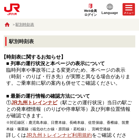
Web会員
Language
ログイン
駅別時刻表
駅別時刻表
【時刻表に関するお知らせ】
■ 列車の運行状況と本ページの表示について
臨時列車や事故等による変更のため、本ページの表示
（時刻・のりば・行き先）が実際と異なる場合がありま
す。ご乗車前に駅の案内も併せてご確認ください。
■ 最新の運行情報の確認方法について
①
JR九州トレインナビ
（駅ごとの運行状況）当日の駅ご
との発車標情報（のりばや停車駅等）及び列車位置情報
が確認できます。
※対応線区：鹿児島本線、日豊本線、長崎本線、佐世保線、香椎線、筑豊
本線・篠栗線（福北ゆたか線・原田線・若松線）、宮崎空港線
詳しくは
JR九州トレインナビ利用規約
をご確認くださ