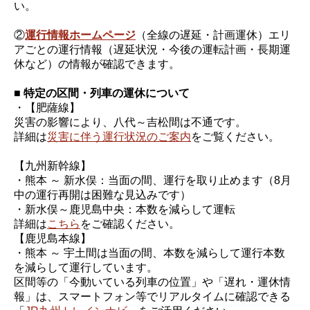
い。
②
運行情報ホームページ
（全線の遅延・計画運休）エリ
アごとの運行情報（遅延状況・今後の運転計画・長期運
休など）の情報が確認できます。
■ 特定の区間・列車の運休について
・【肥薩線】
災害の影響により、八代～吉松間は不通です。
詳細は
災害に伴う運行状況のご案内
をご覧ください。
【九州新幹線】
・熊本 ～ 新水俣：当面の間、運行を取り止めます（8月
中の運行再開は困難な見込みです）
・新水俣～鹿児島中央：本数を減らして運転
詳細は
こちら
をご確認ください。
【鹿児島本線】
・熊本 ～ 宇土間は当面の間、本数を減らして運行本数
を減らして運行しています。
区間等の「今動いている列車の位置」や「遅れ・運休情
報」は、スマートフォン等でリアルタイムに確認できる