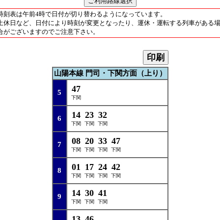
時刻表は午前4時で日付が切り替わるようになっています。
土休日など、日付により時刻が変更となったり、運休・運転する列車がある
合がございますのでご注意下さい。
印刷
山陽本線 門司・下関方面（上り）
47
5
下関
14
23
32
6
下関
下関
下関
08
20
33
47
7
下関
下関
下関
下関
01
17
24
42
8
下関
下関
下関
下関
14
30
41
9
下関
下関
下関
13
46