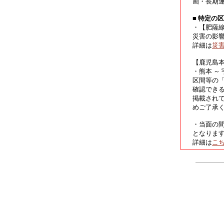
画・長期
■ 特定の
・【肥薩
災害の影
詳細は
災
【鹿児島
・熊本 ～
区間等の
確認でき
掲載され
めご了承
・当面の
となりま
詳細は
こ