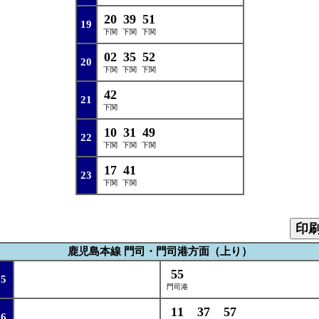
20
39
51
19
下関
下関
下関
02
35
52
20
下関
下関
下関
42
21
下関
10
31
49
22
下関
下関
下関
17
41
23
下関
下関
印
鹿児島本線 門司・門司港方面（上り）
55
5
門司港
11
37
57
6