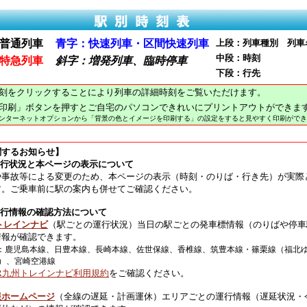
普通列車
青字：快速列車・区間快速列車
上段：列車種別 列車
中段：時刻
特急列車
斜字：増発列車、臨時停車
下段：行先
刻をクリックすることにより列車の詳細時刻をご覧いただけます。
印刷」ボタンを押すとご自宅のパソコンできれいにプリントアウトができま
インターネットオプションから「背景の色とイメージを印刷する」の設定をすると見やすく印刷ができ
関するお知らせ】
運行状況と本ページの表示について
や事故等による変更のため、本ページの表示（時刻・のりば・行き先）が実際
す。ご乗車前に駅の案内も併せてご確認ください。
運行情報の確認方法について
トレインナビ
（駅ごとの運行状況）当日の駅ごとの発車標情報（のりばや停車
情報が確認できます。
：鹿児島本線、日豊本線、長崎本線、佐世保線、香椎線、筑豊本線・篠栗線（福北
）、宮崎空港線
JR九州トレインナビ利用規約
をご確認ください。
報ホームページ
（全線の遅延・計画運休）エリアごとの運行情報（遅延状況・