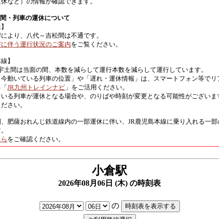
運休など）の情報が確認できます。
区間・列車の運休について
線】
響により、八代～吉松間は不通です。
害に伴う運行状況のご案内
をご覧ください。
本線】
 宇土間は当面の間、本数を減らして運行本数を減らして運行しています。
「今動いている列車の位置」や「遅れ・運休情報」は、スマートフォン等でリ
る「
JR九州トレインナビ
」をご活用ください。
ている列車が運休となる場合や、のりばや時刻が変更となる可能性がございま
ください。
間、肥薩おれんじ鉄道線内の一部運休に伴い、JR鹿児島本線に乗り入れる一部
す。
ちら
をご確認ください。
小倉駅
2026年08月06日 (木) の時刻表
の