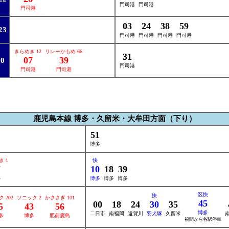
門司港
門司港
門司港
03
24
38
59
23
門司港
門司港
門司港
門司港
きらめき 12
リレーかもめ 66
31
07
39
0
門司港
門司港
門司港
鹿児島本線 博多・久留米・大牟田方面（下り）
51
博多
 1
快
7
10
18
39
多
博多
博多
博多
区快
快
 202
ソニック 2
かささぎ 101
45
00
18
24
30
35
5
43
56
博多
二日市
南福岡
遠賀川
羽犬塚
久留米
多
博多
肥前鹿島
福間から各駅停車