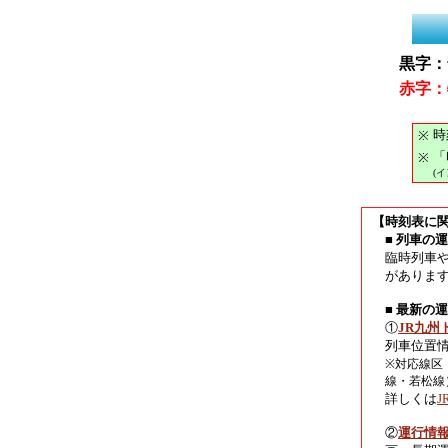
黒字：
赤字：
時
※
「
※
(
【時刻表に
■ 列車の
臨時列車
がありま
■ 最新の
①
JR九州
列車位置
※対応線区
線・若松線
詳しくは
②
運行情