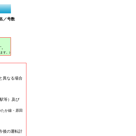
名／号数
す。
ます。)
と異なる場合
駅等）及び
ゆたか線・原田
今後の運転計