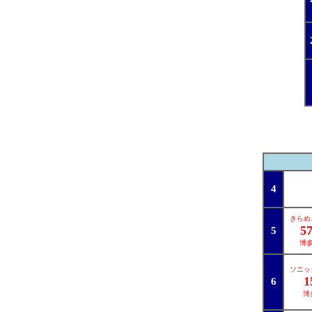
4
きらめき
5
5
博
ソニック
1
6
博