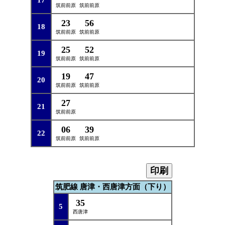
17
筑前前原
筑前前原
23
56
18
筑前前原
筑前前原
25
52
19
筑前前原
筑前前原
19
47
20
筑前前原
筑前前原
27
21
筑前前原
06
39
22
筑前前原
筑前前原
印刷
筑肥線 唐津・西唐津方面（下り）
35
5
西唐津