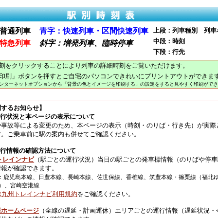
普通列車
青字：快速列車・区間快速列車
上段：列車種別 列車
中段：時刻
特急列車
斜字：増発列車、臨時停車
下段：行先
刻をクリックすることにより列車の詳細時刻をご覧いただけます。
印刷」ボタンを押すとご自宅のパソコンできれいにプリントアウトができま
インターネットオプションから「背景の色とイメージを印刷する」の設定をすると見やすく印刷ができ
関するお知らせ】
運行状況と本ページの表示について
や事故等による変更のため、本ページの表示（時刻・のりば・行き先）が実際
す。ご乗車前に駅の案内も併せてご確認ください。
運行情報の確認方法について
トレインナビ
（駅ごとの運行状況）当日の駅ごとの発車標情報（のりばや停車
情報が確認できます。
：鹿児島本線、日豊本線、長崎本線、佐世保線、香椎線、筑豊本線・篠栗線（福北
）、宮崎空港線
JR九州トレインナビ利用規約
をご確認ください。
報ホームページ
（全線の遅延・計画運休）エリアごとの運行情報（遅延状況・