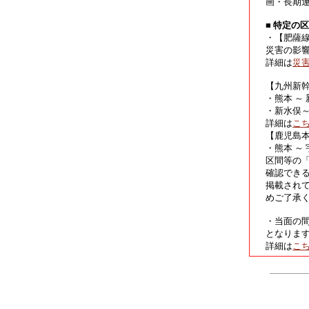
画・長期
■ 特定の
・【肥薩
災害の影
詳細は
災
【九州新
・熊本 ～
・新水俣
詳細は
こ
【鹿児島
・熊本 ～
区間等の
確認でき
掲載され
めご了承
・当面の
となりま
詳細は
こ