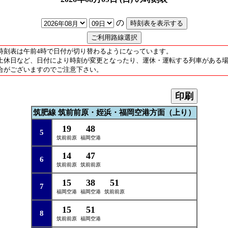
の
時刻表は午前4時で日付が切り替わるようになっています。
土休日など、日付により時刻が変更となったり、運休・運転する列車がある
合がございますのでご注意下さい。
印刷
筑肥線 筑前前原・姪浜・福岡空港方面（上り）
19
48
5
筑前前原
福岡空港
14
47
6
筑前前原
筑前前原
15
38
51
7
福岡空港
福岡空港
筑前前原
15
51
8
筑前前原
福岡空港