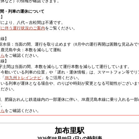
運休など）の情報が確認できます。
区間・列車の運休について
線】
響により、八代～吉松間は不通です。
害に伴う運行状況のご案内
をご覧ください。
幹線】
 新水俣：当面の間、運行を取り止めます（8月中の運行再開は困難な見込みで
～鹿児島中央：本数を減らして運転
ちら
をご確認ください。
本線】
 宇土間は当面の間、本数を減らして運行本数を減らして運行しています。
「今動いている列車の位置」や「遅れ・運休情報」は、スマートフォン等でリ
る「
JR九州トレインナビ
」をご活用ください。
ている列車が運休となる場合や、のりばや時刻が変更となる可能性がございま
ください。
間、肥薩おれんじ鉄道線内の一部運休に伴い、JR鹿児島本線に乗り入れる一部
す。
ちら
をご確認ください。
加布里駅
2026年08月09日 (日) の時刻表