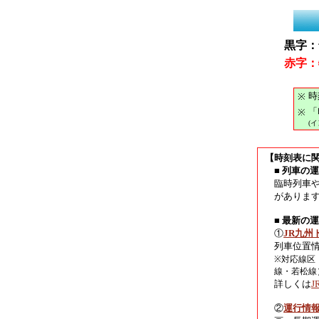
黒字：
赤字：
時
※
「
※
(
【時刻表に
■ 列車の
臨時列車
がありま
■ 最新の
①
JR九州
列車位置
※対応線区
線・若松線
詳しくは
②
運行情