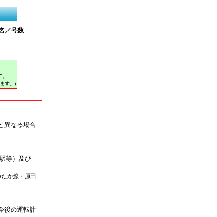
名／号数
す。
ます。)
と異なる場合
駅等）及び
ゆたか線・原田
今後の運転計