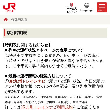
Web会員
Language
ログイン
駅別時刻表
駅別時刻表
【時刻表に関するお知らせ】
■ 列車の運行状況と本ページの表示について
臨時列車や事故等による変更のため、本ページの表示
（時刻・のりば・行き先）が実際と異なる場合がありま
す。ご乗車前に駅の案内も併せてご確認ください。
■ 最新の運行情報の確認方法について
①
JR九州トレインナビ
（駅ごとの運行状況）当日の駅ご
との発車標情報（のりばや停車駅等）及び列車位置情報
が確認できます。
※対応線区：鹿児島本線、日豊本線、長崎本線、佐世保線、香椎線、筑豊
本線・篠栗線（福北ゆたか線・原田線・若松線）、宮崎空港線
詳しくは
JR九州トレインナビ利用規約
をご確認くださ