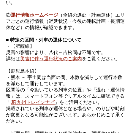
い。
②
運行情報ホームページ
（全線の遅延・計画運休）エリ
アごとの運行情報（遅延状況・今後の運転計画・長期運
休など）の情報が確認できます。
■ 特定の区間・列車の運休について
・【肥薩線】
災害の影響により、八代～吉松間は不通です。
詳細は
災害に伴う運行状況のご案内
をご覧ください。
【鹿児島本線】
・熊本 ～ 宇土間は当面の間、本数を減らして運行本数
を減らして運行しています。
区間等の「今動いている列車の位置」や「遅れ・運休情
報」は、スマートフォン等でリアルタイムに確認できる
「
JR九州トレインナビ
」をご活用ください。
掲載されている列車が運休となる場合や、のりばや時刻
が変更となる可能性がございます。あらかじめご了承く
ださい。