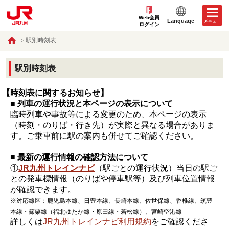
Web会員
Language
ログイン
駅別時刻表
駅別時刻表
【時刻表に関するお知らせ】
■ 列車の運行状況と本ページの表示について
臨時列車や事故等による変更のため、本ページの表示
（時刻・のりば・行き先）が実際と異なる場合がありま
す。ご乗車前に駅の案内も併せてご確認ください。
■ 最新の運行情報の確認方法について
①
JR九州トレインナビ
（駅ごとの運行状況）当日の駅ご
との発車標情報（のりばや停車駅等）及び列車位置情報
が確認できます。
※対応線区：鹿児島本線、日豊本線、長崎本線、佐世保線、香椎線、筑豊
本線・篠栗線（福北ゆたか線・原田線・若松線）、宮崎空港線
詳しくは
JR九州トレインナビ利用規約
をご確認くださ