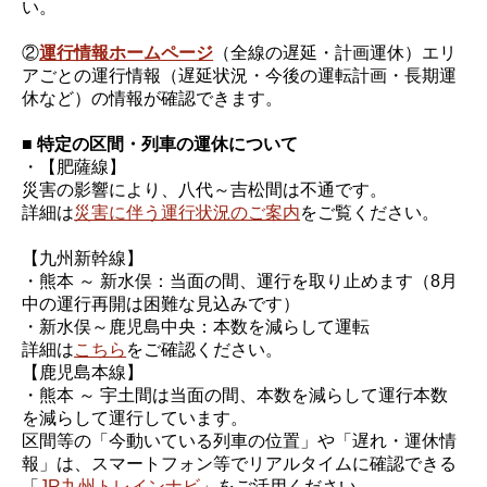
い。
②
運行情報ホームページ
（全線の遅延・計画運休）エリ
アごとの運行情報（遅延状況・今後の運転計画・長期運
休など）の情報が確認できます。
■ 特定の区間・列車の運休について
・【肥薩線】
災害の影響により、八代～吉松間は不通です。
詳細は
災害に伴う運行状況のご案内
をご覧ください。
【九州新幹線】
・熊本 ～ 新水俣：当面の間、運行を取り止めます（8月
中の運行再開は困難な見込みです）
・新水俣～鹿児島中央：本数を減らして運転
詳細は
こちら
をご確認ください。
【鹿児島本線】
・熊本 ～ 宇土間は当面の間、本数を減らして運行本数
を減らして運行しています。
区間等の「今動いている列車の位置」や「遅れ・運休情
報」は、スマートフォン等でリアルタイムに確認できる
「
JR九州トレインナビ
」をご活用ください。