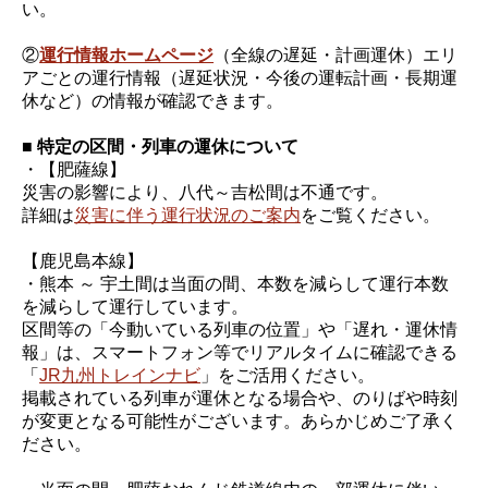
い。
②
運行情報ホームページ
（全線の遅延・計画運休）エリ
アごとの運行情報（遅延状況・今後の運転計画・長期運
休など）の情報が確認できます。
■ 特定の区間・列車の運休について
・【肥薩線】
災害の影響により、八代～吉松間は不通です。
詳細は
災害に伴う運行状況のご案内
をご覧ください。
【鹿児島本線】
・熊本 ～ 宇土間は当面の間、本数を減らして運行本数
を減らして運行しています。
区間等の「今動いている列車の位置」や「遅れ・運休情
報」は、スマートフォン等でリアルタイムに確認できる
「
JR九州トレインナビ
」をご活用ください。
掲載されている列車が運休となる場合や、のりばや時刻
が変更となる可能性がございます。あらかじめご了承く
ださい。