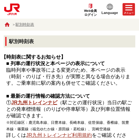
Web会員
Language
ログイン
駅別時刻表
駅別時刻表
【時刻表に関するお知らせ】
■ 列車の運行状況と本ページの表示について
臨時列車や事故等による変更のため、本ページの表示
（時刻・のりば・行き先）が実際と異なる場合がありま
す。ご乗車前に駅の案内も併せてご確認ください。
■ 最新の運行情報の確認方法について
①
JR九州トレインナビ
（駅ごとの運行状況）当日の駅ご
との発車標情報（のりばや停車駅等）及び列車位置情報
が確認できます。
※対応線区：鹿児島本線、日豊本線、長崎本線、佐世保線、香椎線、筑豊
本線・篠栗線（福北ゆたか線・原田線・若松線）、宮崎空港線
詳しくは
JR九州トレインナビ利用規約
をご確認くださ